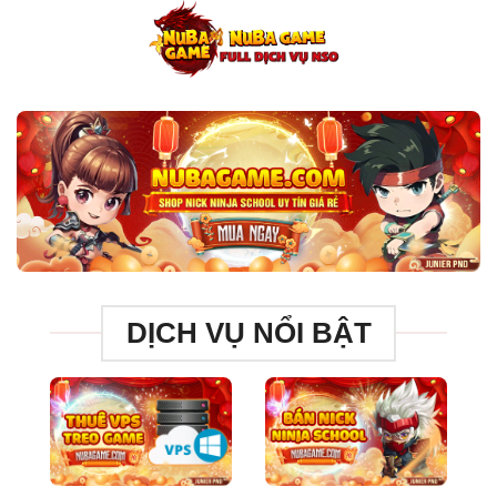
Chuyển
đến
nội
dung
DỊCH VỤ NỔI BẬT