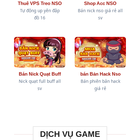
Thuê VPS Treo NSO
Shop Acc NSO
Tự động up yên đập
Bán nick nso giá rẻ all
đồ 16
sv
Bán Nick Quạt Buff
bán Bản Hack Nso
Nick quạt full buff all
Bán phiên bản hack
sv
giá rẻ
DỊCH VỤ GAME