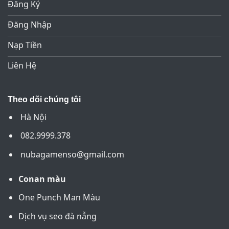
tín, lâu năm và minh bạch
Đăng Ký
Không giống những shop tài khoản hoạt
Đăng Nhập
động tự phát, NubaGame xây dựng hệ
Nạp Tiền
thống mua bán
tự động 100%
, đảm bảo
mọi giao dịch diễn ra nhanh chóng và
Liên Hệ
chính xác. Chỉ cần chọn tài khoản
–
thanh
toán
–
nhận acc ngay lập tức. Toàn bộ dữ
Theo dõi chúng tôi
liệu acc được hiển thị công khai và kiểm
Hà Nội
duyệt định kỳ, giúp game thủ an tâm
tuyệt đối khi mua.
082.9999.378
nubagamenso@gmail.com
Tại NubaGame, các loại acc NSO được
phân loại rõ ràng theo nhu cầu người
Conan màu
chơi như:
One Punch Man Màu
Acc NSO giá rẻ
cho người mới bắt đầu
Dịch vụ seo đà nẵng