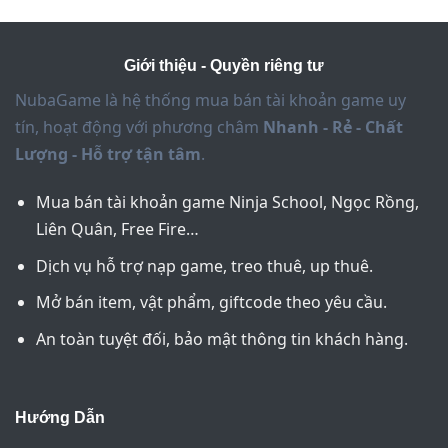
Giới thiệu - Quyền riêng tư
NubaGame là hệ thống mua bán tài khoản game uy
tín, hoạt động với phương châm
Nhanh - Rẻ - Chất
Fanpage shop acc NSO Nubagame hơn 1k
Lượng - Hỗ trợ tận tâm
.
người quan tâm
Mua bán tài khoản game Ninja School, Ngọc Rồng,
Với triết lý hoạt động lấy
uy tín – chất
Liên Quân, Free Fire…
lượng – tốc độ – hỗ trợ tận tâm
làm
Dịch vụ hỗ trợ nạp game, treo thuê, up thuê.
trọng tâm, NubaGame đang dần khẳng
định vị thế là
shop acc NSO
đáng tin cậy
Mở bán item, vật phẩm, giftcode theo yêu cầu.
nhất, nơi bạn có thể mua tài khoản Ninja
An toàn tuyệt đối, bảo mật thông tin khách hàng.
School Online chỉ trong vài giây mà
không phải lo lắng bất kỳ rủi ro nào.
Hướng Dẫn
NubaGame
–
Shop acc NSO uy