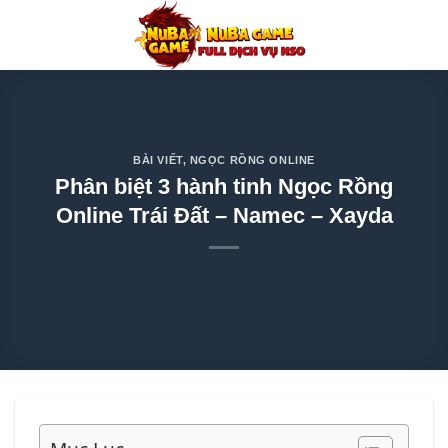
Chuyển
đến
nội
dung
BÀI VIẾT
,
NGỌC RỒNG ONLINE
Phân biệt 3 hành tinh Ngọc Rồng
Online Trái Đất – Namec – Xayda