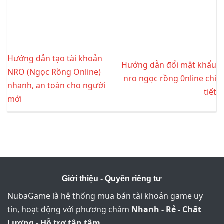
Hướng dẫn tạo tài khoản
Hướng dẫn đổi mật khẩu
NRO (Ngọc Rồng Online)
nro ngọc rồng 0nline chi
nhanh, an toàn cho người
tiết
mới
Giới thiệu - Quyền riêng tư
NubaGame là hệ thống mua bán tài khoản game uy
tín, hoạt động với phương châm
Nhanh - Rẻ - Chất
Lượng - Hỗ trợ tận tâm
.