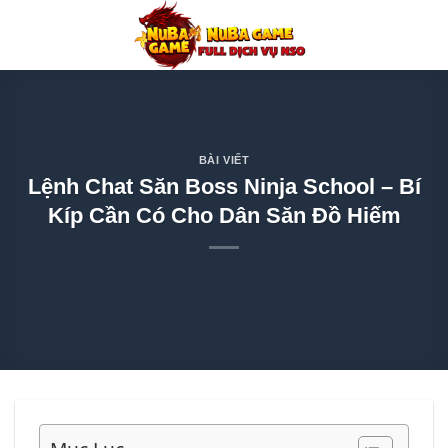
Chuyển
đến
nội
dung
BÀI VIẾT
Lệnh Chat Săn Boss Ninja School – Bí
Kíp Cần Có Cho Dân Săn Đồ Hiếm