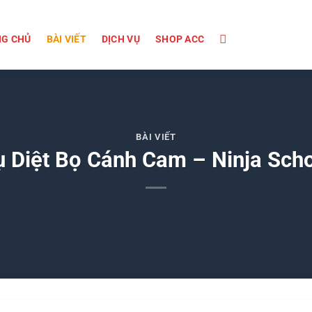
G CHỦ
BÀI VIẾT
DỊCH VỤ
SHOP ACC
BÀI VIẾT
 Diệt Bọ Cánh Cam – Ninja Scho