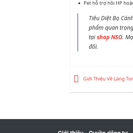
Pet hỗ trợ hồi HP hoặ
Tiêu Diệt Bọ Cán
phẩm quan trọng.
tại
shop NSO
. Mọ
đối.
Giới Thiệu Về Làng To