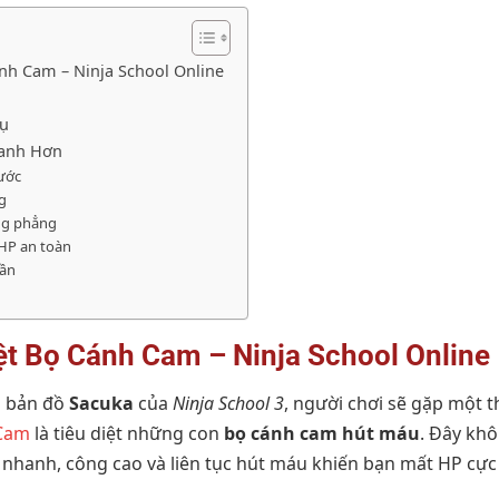
nh Cam – Ninja School Online
Vụ
anh Hơn
rước
ng
ng phẳng
 HP an toàn
cần
t Bọ Cánh Cam – Ninja School Online
i bản đồ
Sacuka
của
Ninja School 3
, người chơi sẽ gặp một t
 Cam
là tiêu diệt những con
bọ cánh cam hút máu
. Đây kh
nhanh, công cao và liên tục hút máu khiến bạn mất HP cự