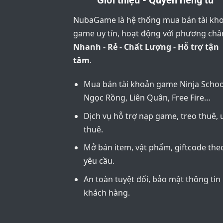
Giới thiệu - Quyền riêng tư
NubaGame là hệ thống mua bán tài kh
game uy tín, hoạt động với phương ch
Nhanh - Rẻ - Chất Lượng - Hỗ trợ tận
tâm
.
Mua bán tài khoản game Ninja Schoo
Ngọc Rồng, Liên Quân, Free Fire…
Dịch vụ hỗ trợ nạp game, treo thuê, 
thuê.
Mở bán item, vật phẩm, giftcode the
yêu cầu.
An toàn tuyệt đối, bảo mật thông tin
khách hàng.