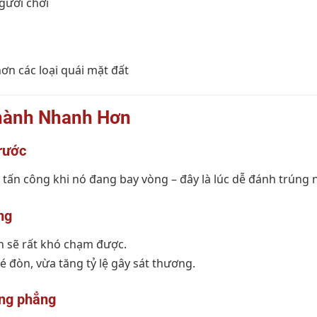
người chơi
ơn các loại quái mặt đất
ành Nhanh Hơn
rước
 tấn công khi nó đang bay vòng – đây là lúc dễ đánh trúng 
ng
n sẽ rất khó chạm được.
 đòn, vừa tăng tỷ lệ gây sát thương.
ằng phẳng