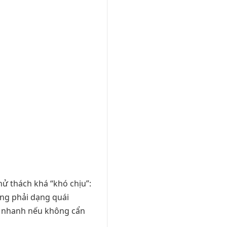
hử thách khá “khó chịu”:
ông phải dạng quái
c nhanh nếu không cẩn