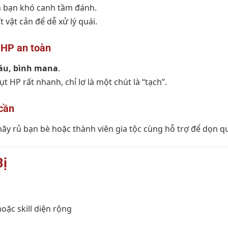
ến bạn khó canh tầm đánh.
 vật cản để dễ xử lý quái.
g HP an toàn
áu, bình mana
.
 HP rất nhanh, chỉ lơ là một chút là “tạch”.
cần
hãy rủ bạn bè hoặc thành viên gia tộc cùng hỗ trợ để dọn q
Bị
oặc skill diện rộng