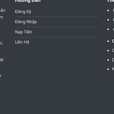
Hướng Dẫn
The
oản
Đăng Ký
âm
Đăng Nhập
Nạp Tiền
Liên Hệ
l,
up
D
o