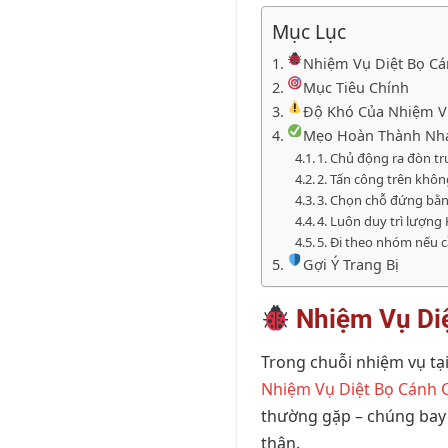
Mục Lục
Nhiệm Vụ Diệt Bọ Cá
Mục Tiêu Chính
Độ Khó Của Nhiệm 
Mẹo Hoàn Thành Nh
1. Chủ động ra đòn t
2. Tấn công trên khô
3. Chọn chỗ đứng bằ
4. Luôn duy trì lượng
5. Đi theo nhóm nếu 
Gợi Ý Trang Bị
Nhiệm Vụ Diệ
Trong chuỗi nhiệm vụ tạ
Nhiệm Vụ Diệt Bọ Cánh
thường gặp – chúng bay 
thận.