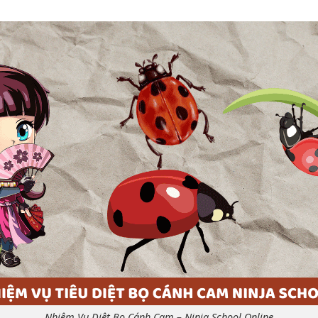
Nhiệm Vụ Diệt Bọ Cánh Cam – Ninja School Online