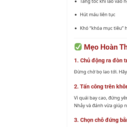
Tăng tốc khi lao vào 
Hút máu liên tục
Khó “khóa mục tiêu” h
Mẹo Hoàn Th
1. Chủ động ra đòn t
Đừng chờ bọ lao tới. Hãy
2. Tấn công trên khô
Vì quái bay cao, đứng yê
Nhảy và đánh vừa giúp né
3. Chọn chỗ đứng b