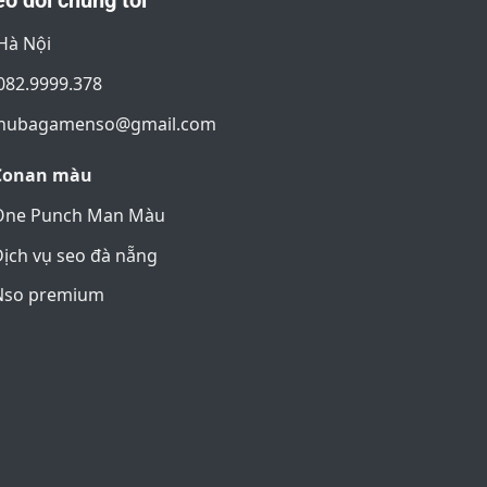
o dõi chúng tôi
Hà Nội
082.9999.378
nubagamenso@gmail.com
Conan màu
One Punch Man Màu
ịch vụ seo đà nẵng
Nso premium