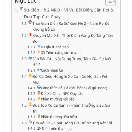
Mục Lục
Sự Kiện Hè 2 NRO – Vi Vu Bãi Biển, Săn Pet &
Đua Top Cực Cháy
Thời Gian Diễn Ra Sự Kiện Hè 2 – Nắm Rõ Để
Không Bỏ Lỡ
Khuyến Mãi X3 – Thời Điểm Vàng Để Tăng Tiến
Độ
X3 giá trị thẻ nạp
X3 Tiềm năng sức mạnh
Săn Bắt Cá – Nội Dung Trung Tâm Của Sự Kiện
Hè 2
Cách nhận Cá
Đổi Cá Diêu Hồng & Xô Cá – Cơ Hội Săn Pet
Mới
Công thức đổi Cá diêu hồng (ký gửi ngọc)
Đổi Xô Cá tại NPC Quy Lão
Phần thưởng nổi bật
Đua Top Xô Cá Xanh – Phần Thưởng Siêu Giá
Trị
Phần thưởng tiêu biểu
Tìm Vỏ Ốc – Hoạt Động Giải Trí Nhưng Rất Lời
🏖 Điều kiện tham gia