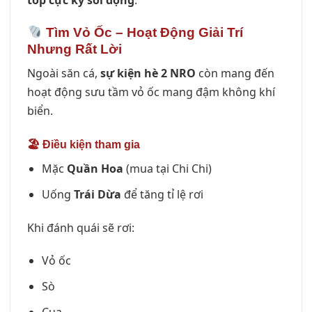
top cực kỳ sôi động
.
Tìm Vỏ Ốc – Hoạt Động Giải Trí
Nhưng Rất Lời
Ngoài săn cá,
sự kiện hè 2 NRO
còn mang đến
hoạt động sưu tầm vỏ ốc mang đậm không khí
biển.
🏖 Điều kiện tham gia
Mặc
Quần Hoa
(mua tại Chi Chi)
Uống
Trái Dừa
để tăng tỉ lệ rơi
Khi đánh quái sẽ rơi:
Vỏ ốc
Sò
Cua