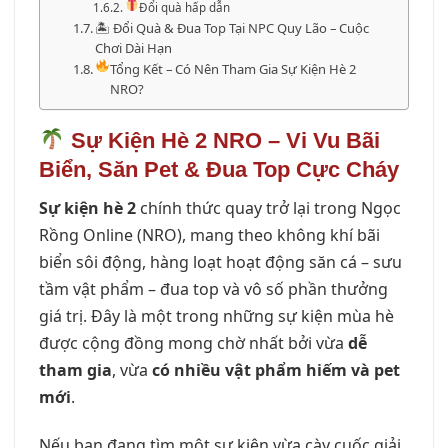
Đổi quà hấp dẫn
🏝 Đổi Quà & Đua Top Tại NPC Quy Lão – Cuộc
Chơi Dài Hạn
Tổng Kết – Có Nên Tham Gia Sự Kiện Hè 2
NRO?
Sự Kiện Hè 2 NRO – Vi Vu Bãi
Biển, Săn Pet & Đua Top Cực Cháy
Sự kiện hè 2
chính thức quay trở lại trong Ngọc
Rồng Online (NRO), mang theo không khí bãi
biển sôi động, hàng loạt hoạt động săn cá – sưu
tầm vật phẩm – đua top và vô số phần thưởng
giá trị. Đây là một trong những sự kiện mùa hè
được cộng đồng mong chờ nhất bởi vừa
dễ
tham gia
, vừa
có nhiều vật phẩm hiếm và pet
mới
.
Nếu bạn đang tìm một sự kiện vừa cày cuốc giải