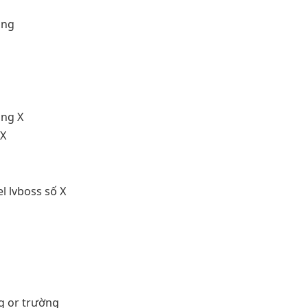
ăng
ang X
 X
el lvboss số X
ng or trường