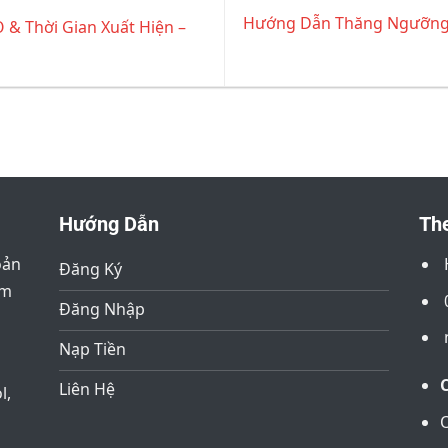
Hướng Dẫn Thăng Ngưỡng &
& Thời Gian Xuất Hiện –
Hướng Dẫn
The
oản
Đăng Ký
âm
Đăng Nhập
Nạp Tiền
Liên Hệ
l,