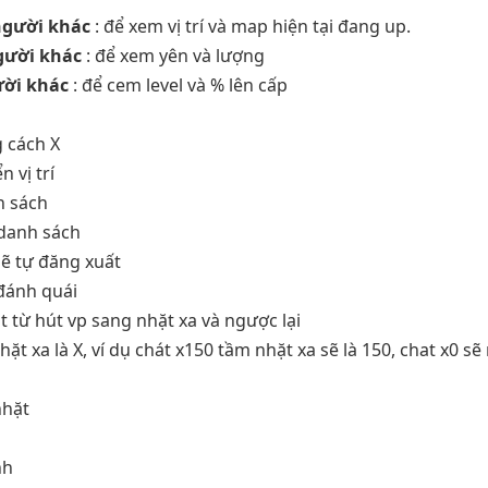
người khác
: để xem vị trí và map hiện tại đang up.
gười khác
: để xem yên và lượng
ười khác
: để cem level và % lên cấp
g cách X
n vị trí
h sách
g danh sách
 sẽ tự đăng xuất
 đánh quái
t từ hút vp sang nhặt xa và ngược lại
t xa là X, ví dụ chát x150 tầm nhặt xa sẽ là 150, chat x0 sẽ
nhặt
nh