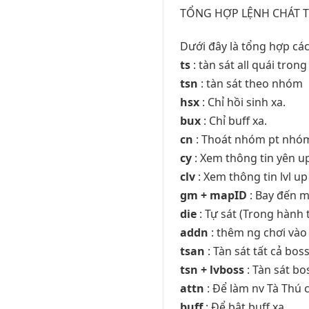
TỔNG HỢP LỆNH CHÁT T
Dưới đây là tổng hợp các
ts
: tàn sát all quái tron
tsn
: tàn sát theo nhóm
hsx
: Chỉ hồi sinh xa.
bux
: Chỉ buff xa.
cn
: Thoát nhóm pt nhó
cy
: Xem thông tin yên u
clv
: Xem thông tin lvl u
gm + mapID
: Bay đến m
die
: Tự sát (Trong hành 
addn
: thêm ng chơi và
tsan
: Tàn sát tất cả b
tsn + lvboss
: Tàn sát b
attn
: Để làm nv Tà Thú
buff
: Để bật buff xa.