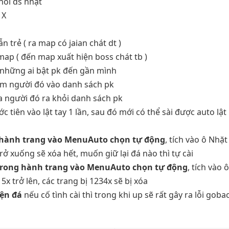
hỏi ds nhặt
 X
n trẻ ( ra map có jaian chát dt )
map ( đến map xuất hiện boss chát tb )
m những ai bật pk đến gần mình
êm người đó vào danh sách pk
a người đó ra khỏi danh sách pk
c tiên vào lật tay 1 lần, sau đó mới có thể sài được auto lật h
g hành trang vào MenuAuto chọn tự động
, tích vào ô Nhặt
 trở xuống sẽ xóa hết, muốn giữ lại đá nào thì tự cài
ị trong hành trang vào MenuAuto chọn tự động
, tích vào 
 5x trở lên, các trang bị 1234x sẽ bị xóa
yện đá
nếu cố tình cài thì trong khi up sẽ rất gây ra lỗi gob