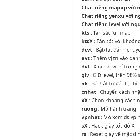
Chat riêng mapup với 
Chat riêng yenxu với n
Chat riêng level với ng
kts
: Tàn sát full map
ktsX
: Tàn sát với khoản
dcvt
: Bật/tắt đánh chuyể
avt
: Thêm vị trí vào dan
dvt
: Xóa hết vị trí tron
glv
: Giữ level, trên 98%
ak
: Bật/tắt tự đánh, chỉ
cnhat
: Chuyển cách nhặ
xX
: Chọn khoảng cách nhặ
ruong
: Mở hành trang
vpnhat
: Mở xem ds vp 
sX
: Hack giày tốc độ X
rs
: Reset giày về mặc đị