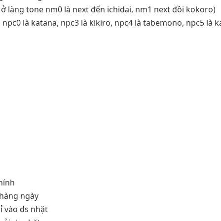
 ở làng tone nm0 là next đến ichidai, nm1 next đồi kokoro)
vd npc0 là katana, npc3 là kikiro, npc4 là tabemono, npc5 là
hính
 hàng ngày
ỉ vào ds nhặt