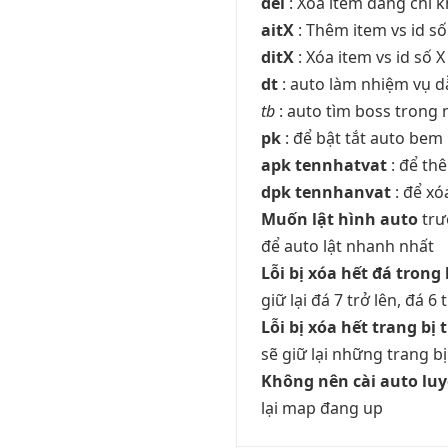
del
: Xóa item đang chỉ k
aitX
: Thêm item vs id số
ditX
: Xóa item vs id số X
dt
: auto làm nhiệm vụ dẫ
tb
: auto tìm boss trong 
pk
: để bật tắt auto be
apk tennhatvat
: để th
dpk tennhanvat
: để xó
Muốn lật hình auto
trướ
để auto lật nhanh nhất
Lỗi bị xóa hết đá tron
giữ lại đá 7 trở lên, đá 6
Lỗi bị xóa hết trang b
sẽ giữ lại những trang bị
Không nên cài auto lu
lại map đang up