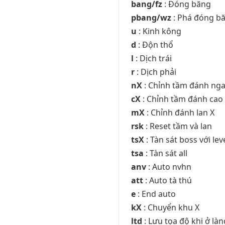
bang/fz
: Đóng băng
pbang/wz
: Phá đóng b
u
: Kinh kông
d
: Độn thổ
l
: Dịch trái
r
: Dịch phải
nX
: Chỉnh tầm đánh ng
cX
: Chỉnh tầm đánh cao
mX
: Chỉnh đánh lan X
rsk
: Reset tầm và lan
tsX
: Tàn sát boss với lev
tsa
: Tàn sát all
anv
: Auto nvhn
att
: Auto tà thú
e
: End auto
kX
: Chuyển khu X
ltd
: Lưu tọa độ khi ở là