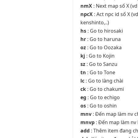
nmX
: Next map số X (vd
npcX
: Act npc id số X (
kenshinto,..)
hs
: Go to hirosaki
hr
: Go to haruna
oz
: Go to Oozaka
kj
: Go to Kojin
sz
: Go to Sanzu
tn
: Go to Tone
lc
: Go to làng chài
ck
: Go to chakumi
eg
: Go to echigo
os
: Go to oshin
mnv
: Đến map làm nv c
mnvp
: Đến map làm nv
add
: Thêm item đang ch