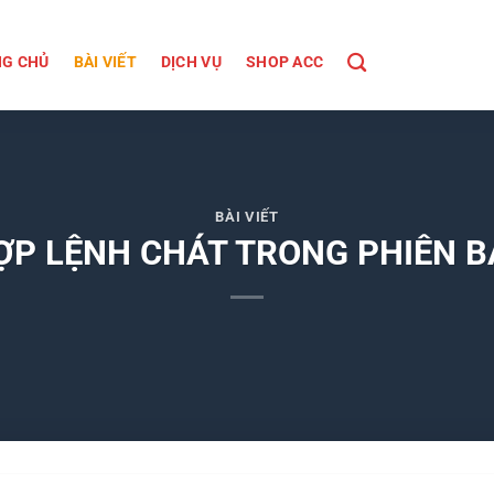
G CHỦ
BÀI VIẾT
DỊCH VỤ
SHOP ACC
BÀI VIẾT
ỢP LỆNH CHÁT TRONG PHIÊN B