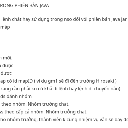
RONG PHIÊN BẢN JAVA
 lệnh chát hay sử dụng trong nso đối với phiên bản java jar
g máp
m mới.
p được
p được
ap có id mapID ( ví dụ gm1 sẽ đi đến trường Hirosaki )
trang cần phải ko có khả di lệnh hay lệnh di chuyển nào).
o ds đánh nhóm
oss theo nhóm. Nhóm trưởng chat.
oss theo cấp cả nhóm. Nhóm trưởng chat.
 cho nhóm trưởng, thành viên k cùng nhiệm vụ vẫn sẽ bay 