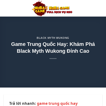
Chuyển
đến
nội
dung
BLACK MYTH WUKONG
Game Trung Quốc Hay: Khám Phá
Black Myth Wukong Đỉnh Cao
Trả lời nhanh:
game trung quốc hay