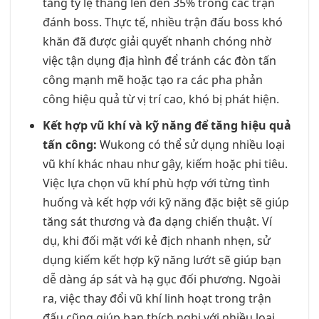
tăng tỷ lệ thắng lên đến 35% trong các trận
đánh boss. Thực tế, nhiều trận đấu boss khó
khăn đã được giải quyết nhanh chóng nhờ
việc tận dụng địa hình để tránh các đòn tấn
công mạnh mẽ hoặc tạo ra các pha phản
công hiệu quả từ vị trí cao, khó bị phát hiện.
Kết hợp vũ khí và kỹ năng để tăng hiệu quả
tấn công:
Wukong có thể sử dụng nhiều loại
vũ khí khác nhau như gậy, kiếm hoặc phi tiêu.
Việc lựa chọn vũ khí phù hợp với từng tình
huống và kết hợp với kỹ năng đặc biệt sẽ giúp
tăng sát thương và đa dạng chiến thuật. Ví
dụ, khi đối mặt với kẻ địch nhanh nhẹn, sử
dụng kiếm kết hợp kỹ năng lướt sẽ giúp bạn
dễ dàng áp sát và hạ gục đối phương. Ngoài
ra, việc thay đổi vũ khí linh hoạt trong trận
đấu cũng giúp bạn thích nghi với nhiều loại