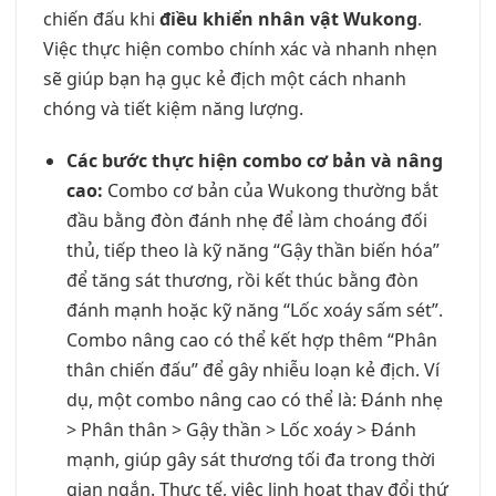
chiến đấu khi
điều khiển nhân vật Wukong
.
Việc thực hiện combo chính xác và nhanh nhẹn
sẽ giúp bạn hạ gục kẻ địch một cách nhanh
chóng và tiết kiệm năng lượng.
Các bước thực hiện combo cơ bản và nâng
cao:
Combo cơ bản của Wukong thường bắt
đầu bằng đòn đánh nhẹ để làm choáng đối
thủ, tiếp theo là kỹ năng “Gậy thần biến hóa”
để tăng sát thương, rồi kết thúc bằng đòn
đánh mạnh hoặc kỹ năng “Lốc xoáy sấm sét”.
Combo nâng cao có thể kết hợp thêm “Phân
thân chiến đấu” để gây nhiễu loạn kẻ địch. Ví
dụ, một combo nâng cao có thể là: Đánh nhẹ
> Phân thân > Gậy thần > Lốc xoáy > Đánh
mạnh, giúp gây sát thương tối đa trong thời
gian ngắn. Thực tế, việc linh hoạt thay đổi thứ