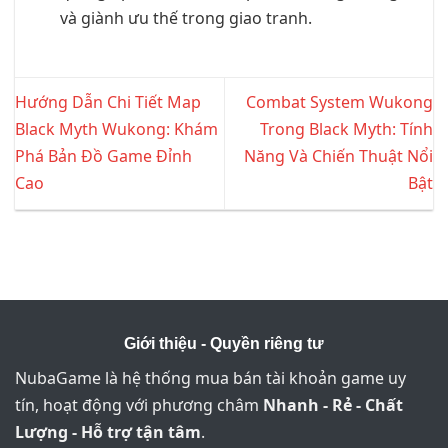
và giành ưu thế trong giao tranh.
Hướng Dẫn Chi Tiết Map
Combat System Wukong
Black Myth Wukong: Khám
Trong Black Myth: Tính
Phá Bản Đồ Game Đỉnh
Năng Và Chiến Thuật Nổi
Cao
Bật
Giới thiệu - Quyền riêng tư
NubaGame là hệ thống mua bán tài khoản game uy
tín, hoạt động với phương châm
Nhanh - Rẻ - Chất
Lượng - Hỗ trợ tận tâm
.