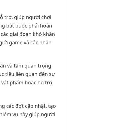
ỗ trợ, giúp người chơi
ông bắt buộc phải hoàn
g các giai đoạn khó khăn
 giới game và các nhân
ăn và tầm quan trọng
c tiêu liên quan đến sự
p vật phẩm hoặc hỗ trợ
ng các đợt cập nhật, tạo
 nhiệm vụ này giúp người