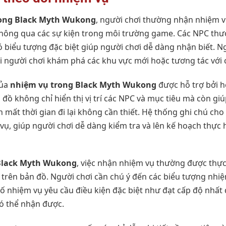
ong Black Myth Wukong
, người chơi thường nhận nhiệm v
thông qua các sự kiện trong môi trường game. Các NPC th
 biểu tượng đặc biệt giúp người chơi dễ dàng nhận biết. N
i người chơi khám phá các khu vực mới hoặc tương tác với cá
của
nhiệm vụ trong Black Myth Wukong
được hỗ trợ bởi h
 đồ không chỉ hiển thị vị trí các NPC và mục tiêu mà còn g
h mất thời gian đi lại không cần thiết. Hệ thống ghi chú cho
 vụ, giúp người chơi dễ dàng kiểm tra và lên kế hoạch thực
Black Myth Wukong
, việc nhận nhiệm vụ thường được thự
 trên bản đồ. Người chơi cần chú ý đến các biểu tượng nhi
số nhiệm vụ yêu cầu điều kiện đặc biệt như đạt cấp độ nhất
ó thể nhận được.