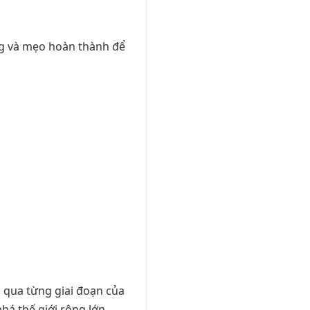
ộng và mẹo hoàn thành để
i qua từng giai đoạn của
há thế giới rộng lớn