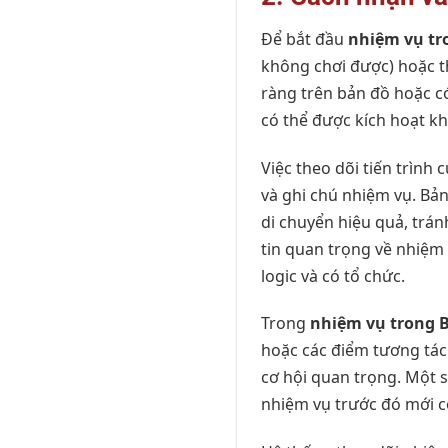
Để bắt đầu
nhiệm vụ tr
không chơi được) hoặc 
ràng trên bản đồ hoặc có
có thể được kích hoạt kh
Việc theo dõi tiến trình 
và ghi chú nhiệm vụ. Bản
di chuyển hiệu quả, trán
tin quan trọng về nhiệm
logic và có tổ chức.
Trong
nhiệm vụ trong 
hoặc các điểm tương tác
cơ hội quan trọng. Một 
nhiệm vụ trước đó mới c