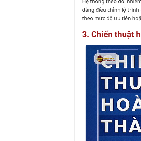
Hệ thống theo dõi nhiệm 
dàng điều chỉnh lộ trình
theo mức độ ưu tiên hoặc
3. Chiến thuật 