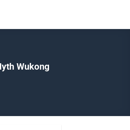
 Myth Wukong