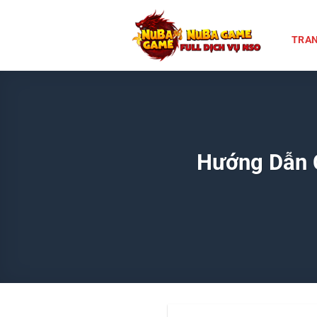
Chuyển
đến
TRAN
nội
dung
Hướng Dẫn C