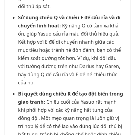
đối thủ áp sát.
Sử dụng chiêu Q và chiêu E để cấu rỉa và di
chuyển linh hoạt:
Kỹ năng Q có tầm xa khá
ổn, giúp Yasuo cấu rỉa máu đối thủ hiệu quả.
Kết hợp với E để di chuyển nhanh giữa các
mục tiêu hoặc tránh né đòn đánh, bạn có thể
kiểm soát đường tốt hơn. Ví dụ, khi đối đầu
với tướng đường trên như Darius hay Garen,
hãy dùng Q để cấu rỉa và E để né chiêu thức
của họ.
Bí quyết dùng chiêu R để tạo đột biến trong
giao tranh:
Chiêu cuối của Yasuo rất mạnh
khi phối hợp với các kỹ năng hất tung của
đồng đội. Một mẹo quan trọng là luôn giữ vị
trí hợp lý để có thể lao vào đúng lúc đối thủ bị
hất tung, tránh bị khống chế hoặc dính chiêu