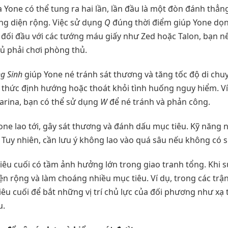
 Yone có thể tung ra hai lần, lần đầu là một đòn đánh thẳng
ng diện rộng. Việc sử dụng
Q
đúng thời điểm giúp Yone dọn
khi đối đầu với các tướng máu giấy như Zed hoặc Talon, bạn 
hủ phải chơi phòng thủ.
g Sinh
giúp Yone né tránh sát thương và tăng tốc độ di chu
 thức định hướng hoặc thoát khỏi tình huống nguy hiểm. Ví 
tarina, bạn có thể sử dụng
W
để né tránh và phản công.
ne lao tới, gây sát thương và đánh dấu mục tiêu. Kỹ năng nà
 Tuy nhiên, cần lưu ý không lao vào quá sâu nếu không có s
iêu cuối có tầm ảnh hưởng lớn trong giao tranh tổng. Khi 
ện rộng và làm choáng nhiều mục tiêu. Ví dụ, trong các tr
êu cuối để bắt những vị trí chủ lực của đối phương như xạ 
u.