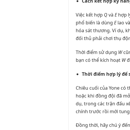
Cách kết hợp kỹ năn
Việc kết hợp
Q
và
E
hợp l
phổ biến là dùng
E
lao v
hóa sát thương. Ví dụ, 
đối thủ phải chơi thụ đ
Thời điểm sử dụng
W
cũn
bạn có thể kích hoạt
W
đ
Thời điểm hợp lý để 
Chiêu cuối của Yone có t
hoặc khi đồng đội đã mở 
dụ, trong các trận đấu 
chính trước rồi mới tung
Đồng thời, hãy chú ý đến