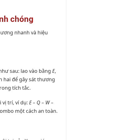
anh chóng
thương nhanh và hiệu
 như sau: lao vào bằng
E
,
n hai để gây sát thương
ong tích tắc.
ị trí, ví dụ:
E – Q – W –
 combo một cách an toàn.