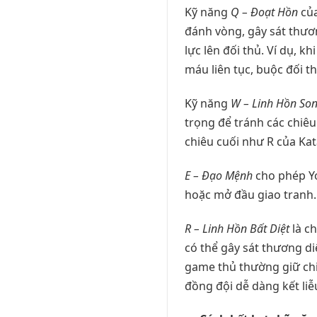
Kỹ năng
Q – Đoạt Hồn
của
đánh vòng, gây sát thươ
lực lên đối thủ. Ví dụ, 
máu liên tục, buộc đối t
Kỹ năng
W – Linh Hồn Son
trọng để tránh các chiêu
chiêu cuối như R của Ka
E – Đạo Mệnh
cho phép Yo
hoặc mở đầu giao tranh.
R – Linh Hồn Bất Diệt
là ch
có thể gây sát thương di
game thủ thường giữ chi
đồng đội dễ dàng kết liễ