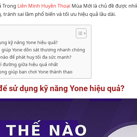
ả Trong
Liên Minh Huyền Thoại
Mùa Mới là chủ đề được nhi
 tránh sai lầm phổ biến và tối ưu hiệu quả lâu dài.
ụng kỹ năng Yone hiệu quả?
 giúp Yone dồn sát thương nhanh chóng
 nào để phát huy tối đa sức mạnh?
trí đường giữa hiệu quả nhất
rọng giúp bạn chơi Yone thành thạo
để sử dụng kỹ năng Yone hiệu quả?