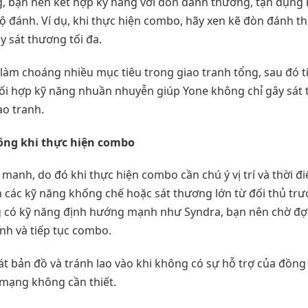
g, bạn nên kết hợp kỹ năng với đòn đánh thường, tận dụng n
độ đánh. Ví dụ, khi thực hiện combo, hãy xen kẽ đòn đánh t
ây sát thương tối đa.
làm choáng nhiều mục tiêu trong giao tranh tổng, sau đó 
 phối hợp kỹ năng nhuần nhuyễn giúp Yone không chỉ gây sá
ao tranh.
ông khi thực hiện combo
manh, do đó khi thực hiện combo cần chú ý vị trí và thời 
 các kỹ năng khống chế hoặc sát thương lớn từ đối thủ trướ
ng có kỹ năng định hướng mạnh như Syndra, bạn nên chờ đợi 
nh và tiếp tục combo.
t bản đồ và tránh lao vào khi không có sự hỗ trợ của đồng đ
mạng không cần thiết.