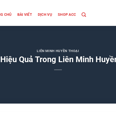
G CHỦ
BÀI VIẾT
DỊCH VỤ
SHOP ACC
LIÊN MINH HUYỀN THOẠI
 Hiệu Quả Trong Liên Minh Huyề