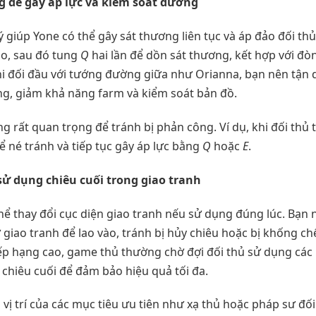
g để gây áp lực và kiểm soát đường
ý giúp Yone có thể gây sát thương liên tục và áp đảo đối t
ào, sau đó tung
Q
hai lần để dồn sát thương, kết hợp với đò
khi đối đầu với tướng đường giữa như Orianna, bạn nên tậ
ộng, giảm khả năng farm và kiểm soát bản đồ.
g rất quan trọng để tránh bị phản công. Ví dụ, khi đối thủ
ể né tránh và tiếp tục gây áp lực bằng
Q
hoặc
E
.
sử dụng chiêu cuối trong giao tranh
hể thay đổi cục diện giao tranh nếu sử dụng đúng lúc. Bạn n
giao tranh để lao vào, tránh bị hủy chiêu hoặc bị khống chế
xếp hạng cao, game thủ thường chờ đợi đối thủ sử dụng cá
 chiêu cuối để đảm bảo hiệu quả tối đa.
 vị trí của các mục tiêu ưu tiên như xạ thủ hoặc pháp sư đ