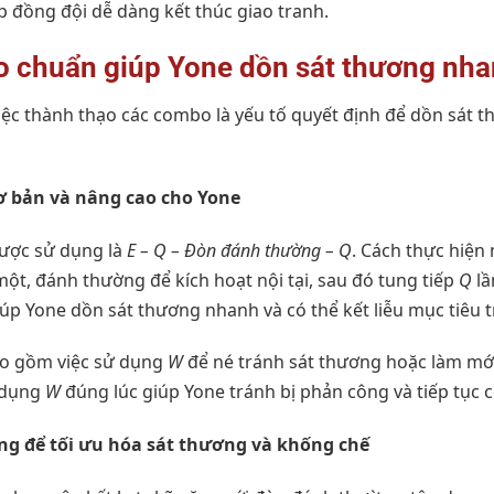
úp đồng đội dễ dàng kết thúc giao tranh.
 chuẩn giúp Yone dồn sát thương nh
việc thành thạo các combo là yếu tố quyết định để dồn sát 
 bản và nâng cao cho Yone
ược sử dụng là
E – Q – Đòn đánh thường – Q
. Cách thực hiện
một, đánh thường để kích hoạt nội tại, sau đó tung tiếp
Q
lầ
p Yone dồn sát thương nhanh và có thể kết liễu mục tiêu tr
o gồm việc sử dụng
W
để né tránh sát thương hoặc làm mới v
 dụng
W
đúng lúc giúp Yone tránh bị phản công và tiếp tục
ng để tối ưu hóa sát thương và khống chế