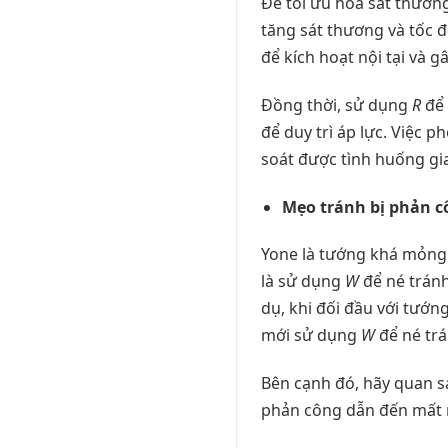
Để tối ưu hóa sát thươn
tăng sát thương và tốc 
để kích hoạt nội tại và g
Đồng thời, sử dụng
R
để 
để duy trì áp lực. Việc
soát được tình huống gi
Mẹo tránh bị phản c
Yone là tướng khá mỏng 
là sử dụng
W
để né tránh
dụ, khi đối đầu với tướ
mới sử dụng
W
để né trá
Bên cạnh đó, hãy quan sá
phản công dẫn đến mất 