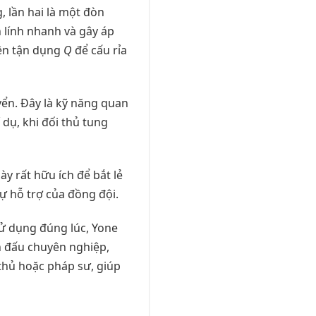
, lần hai là một đòn
 lính nhanh và gây áp
nên tận dụng
Q
để cấu rỉa
yển. Đây là kỹ năng quan
dụ, khi đối thủ tung
y rất hữu ích để bắt lẻ
ự hỗ trợ của đồng đội.
sử dụng đúng lúc, Yone
ận đấu chuyên nghiệp,
thủ hoặc pháp sư, giúp