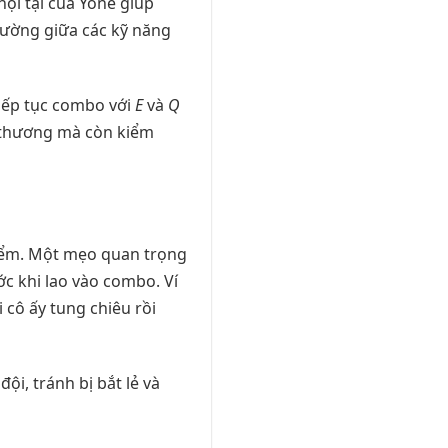
ội tại của Yone giúp
hường giữa các kỹ năng
tiếp tục combo với
E
và
Q
t thương mà còn kiểm
điểm. Một mẹo quan trọng
c khi lao vào combo. Ví
cô ấy tung chiêu rồi
ội, tránh bị bắt lẻ và