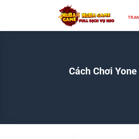
Chuyển
đến
TRAN
nội
dung
Cách Chơi Yone