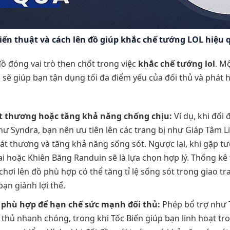
iến thuật và cách lên đồ giúp khắc chế tướng LOL hiệu 
đồ đóng vai trò then chốt trong việc
khắc chế tướng lol
. M
p sẽ giúp bạn tận dụng tối đa điểm yếu của đối thủ và phá
át thương hoặc tăng khả năng chống chịu:
Ví dụ, khi đối 
 Syndra, bạn nên ưu tiên lên các trang bị như Giáp Tâm 
át thương và tăng khả năng sống sót. Ngược lại, khi gặp t
ai hoặc Khiên Băng Randuin sẽ là lựa chọn hợp lý. Thống kê 
chơi lên đồ phù hợp có thể tăng tỉ lệ sống sót trong giao tr
bạn giành lợi thế.
 phù hợp để hạn chế sức mạnh đối thủ:
Phép bổ trợ như T
i thủ nhanh chóng, trong khi Tốc Biến giúp bạn linh hoạt tr