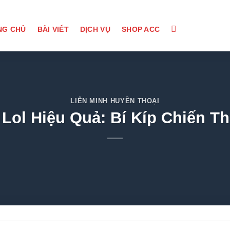
NG CHỦ
BÀI VIẾT
DỊCH VỤ
SHOP ACC
LIÊN MINH HUYỀN THOẠI
ol Hiệu Quả: Bí Kíp Chiến T