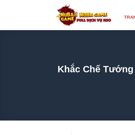
Chuyển
đến
TRA
nội
dung
Khắc Chế Tướng L