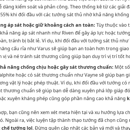
ễ dàng kiểm soát và phản công. Theo thống kê từ các giải 
n 55% khi đối đầu với các tướng sát thủ nhờ khả năng khống
ng áp sát hoặc giữ khoảng cách an toàn:
Tùy thuộc vào 
 khả năng áp sát nhanh như Riven để gây áp lực hoặc tướng
n, tránh bị bắt lẻ. Ví dụ, khi đối đầu với tướng sát thủ như
năng cấu rỉa như Varus sẽ giúp bạn an toàn hơn trong giao t
 vị và né tránh sát thương cũng giúp bạn duy trì vị trí tốt 
hả năng chống chịu hoặc gây sát thương chuẩn:
Một số
alphite hoặc có sát thương chuẩn như Vayne sẽ giúp bạn gi
ơng vật lý hoặc phép thuật. Ví dụ, khi đối đầu với tướng c
át thương chuẩn sẽ giúp bạn dễ dàng xuyên phá lớp giáp đó.
hoặc xuyên kháng phép cũng góp phần nâng cao khả năng
k
ợp, bạn cũng nên xem xét meta hiện tại và xu hướng lựa c
ó. Ngoài ra, việc luyện tập thành thạo tướng đã chọn cũng 
 chế tướng lol
. Đừng quên cập nhật các bản vá mới và thay