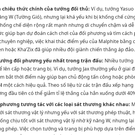
 chiêu thức chính của tướng đối thủ:
Ví dụ, tướng Yasuo
ng W (Tường Gió), nhưng lại khá yếu khi bị khống chế cứng
hống chế diện rộng rất mạnh nhưng di chuyển chậm và dễ bị
ức giúp bạn dự đoán cách chơi của đối phương và tìm cách 
u chuyên nghiệp, việc khai thác điểm yếu của Malphite bằng
n hoặc Kha’Zix đã giúp nhiều đội giành chiến thắng áp đảo.
tướng đối phương yếu nhất trong trận đấu:
Nhiều tướng c
để lên cấp hoặc trang bị. Ví dụ, tướng Jax thường yếu ở giai
m bắt thời điểm này giúp bạn chủ động tấn công hoặc phòn
l
một cách hiệu quả. Theo số liệu từ các trận đấu xếp hạng c
ờng đầu tiên có thể giảm tỉ lệ thắng của hắn xuống dưới 40
 phương tương tác với các loại sát thương khác nhau:
M
ới sát thương vật lý nhưng yếu với sát thương phép thuật, h
ng chịu tốt với sát thương vật lý nhờ kỹ năng W, nhưng lại
g phép. Việc chọn tướng và trang bị phù hợp dựa trên điể