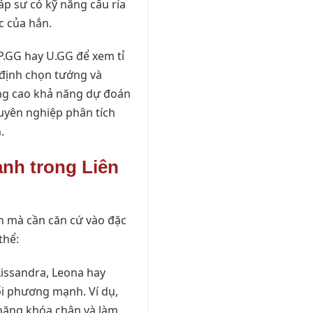
áp sư có kỹ năng cấu rỉa
c của hắn.
P.GG hay U.GG để xem tỉ
 định chọn tướng và
âng cao khả năng dự đoán
huyên nghiệp phân tích
.
nh trong Liên
n mà cần căn cứ vào đặc
thể:
issandra, Leona hay
ối phương mạnh. Ví dụ,
 năng khóa chân và làm