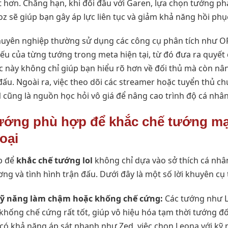
t hơn. Chẳng hạn, khi đối đầu với Garen, lựa chọn tướng ph
z sẽ giúp bạn gây áp lực liên tục và giảm khả năng hồi phụ
huyên nghiệp thường sử dụng các công cụ phân tích như O
ếu của từng tướng trong meta hiện tại, từ đó đưa ra quyết
ệc này không chỉ giúp bạn hiểu rõ hơn về đối thủ mà còn n
ấu. Ngoài ra, việc theo dõi các streamer hoặc tuyển thủ c
l
cũng là nguồn học hỏi vô giá để nâng cao trình độ cá nhân
tướng phù hợp để khắc chế tướng mạ
oại
p để
khắc chế tướng lol
không chỉ dựa vào sở thích cá nhâ
g và tình hình trận đấu. Dưới đây là một số lời khuyên cụ 
kỹ năng làm chậm hoặc khống chế cứng:
Các tướng như L
khống chế cứng rất tốt, giúp vô hiệu hóa tạm thời tướng đ
 có khả năng áp sát nhanh như Zed, việc chọn Leona với kỹ