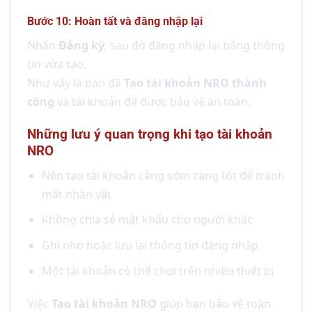
Bước 10: Hoàn tất và đăng nhập lại
Nhấn
Đăng ký
, sau đó đăng nhập lại bằng thông
tin vừa tạo.
Như vậy là bạn đã
Tạo tài khoản NRO thành
công
và tài khoản đã được bảo vệ an toàn.
Những lưu ý quan trọng khi tạo tài khoản
NRO
Nên tạo tài khoản càng sớm càng tốt để tránh
mất nhân vật
Không chia sẻ mật khẩu cho người khác
Ghi nhớ hoặc lưu lại thông tin đăng nhập
Một tài khoản có thể chơi trên nhiều thiết bị
Việc
Tạo tài khoản NRO
giúp bạn bảo vệ toàn