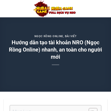
Chuyển
đến
nội
dung
NGỌC RỒNG ONLINE
,
BÀI VIẾT
Hướng dẫn tạo tài khoản NRO (Ngọc
Rồng Online) nhanh, an toàn cho người
mới