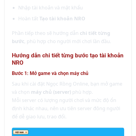
Nhập tài khoản và mật khẩu
Hoàn tất
Tạo tài khoản NRO
Phần tiếp theo sẽ hướng dẫn
chi tiết từng
bước
, phù hợp cho người mới chơi lần đầu.
Hướng dẫn chi tiết từng bước tạo tài khoản
NRO
Bước 1: Mở game và chọn máy chủ
Sau khi cài đặt Ngọc Rồng Online, bạn mở game
và chọn
máy chủ (server)
phù hợp.
Mỗi server có lượng người chơi và mức độ ổn
định khác nhau, nên ưu tiên server đông người
để dễ giao lưu, trao đổi.