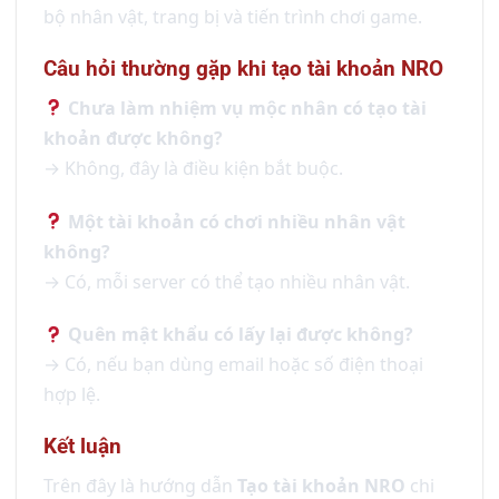
bộ nhân vật, trang bị và tiến trình chơi game.
Câu hỏi thường gặp khi tạo tài khoản NRO
Chưa làm nhiệm vụ mộc nhân có tạo tài
khoản được không?
→ Không, đây là điều kiện bắt buộc.
Một tài khoản có chơi nhiều nhân vật
không?
→ Có, mỗi server có thể tạo nhiều nhân vật.
Quên mật khẩu có lấy lại được không?
→ Có, nếu bạn dùng email hoặc số điện thoại
hợp lệ.
Kết luận
Trên đây là hướng dẫn
Tạo tài khoản NRO
chi