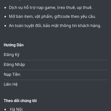
Dịch vụ hỗ trợ nạp game, treo thuê, up thuê.
Mở bán item, vật phẩm, giftcode theo yêu cầu.
An toàn tuyệt đối, bảo mật thông tin khách hàng.
Hướng Dẫn
Đăng Ký
Đăng Nhập
Nạp Tiền
Liên Hệ
Theo dõi chúng tôi
Hà Nội