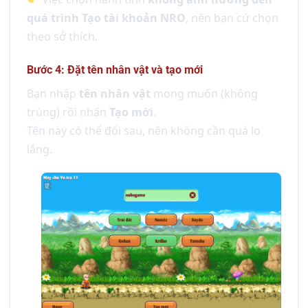
quá trình Tạo tài khoản NRO
, nên bạn cứ chọn
theo sở thích.
Bước 4: Đặt tên nhân vật và tạo mới
Bạn nhập
tên nhân vật
mong muốn (không
trùng) rồi nhấn
Tạo mới
.
Tên này có thể đổi sau, nên không cần quá lo
lắng.