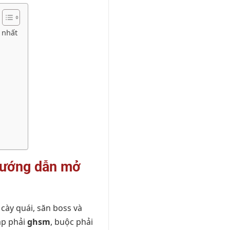
 nhất
Hướng dẫn mở
cày quái, săn boss và
ặp phải
ghsm
, buộc phải