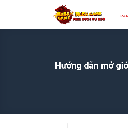
Chuyển
đến
TRAN
nội
dung
Hướng dẫn mở giới