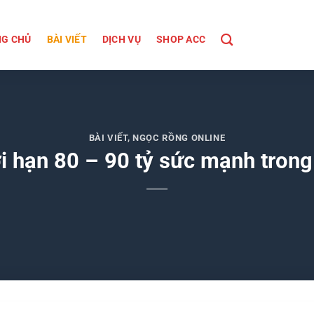
G CHỦ
BÀI VIẾT
DỊCH VỤ
SHOP ACC
BÀI VIẾT
,
NGỌC RỒNG ONLINE
 hạn 80 – 90 tỷ sức mạnh tron