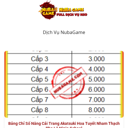
Chuyển
đến
nội
dung
Dịch Vụ NubaGame
Bảng Chỉ Số Nâng Cải Trang Akatsuki Hoa Tuyết Nham Thạch