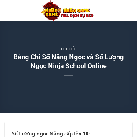
Chuyển
đến
nội
dung
CHI TIẾT
Bảng Chỉ Số Nâng Ngọc và Số Lượng
Ngọc Ninja School Online
Số Lượng ngọc Nâng cấp lên 10: