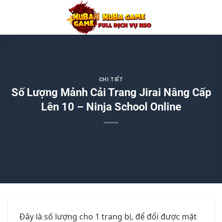
Chuyển
đến
nội
dung
CHI TIẾT
Số Lượng Mảnh Cải Trang Jirai Nâng Cấp
Lên 10 – Ninja School Online
Đây là số lượng cho 1 trang bị, để đổi được mặt