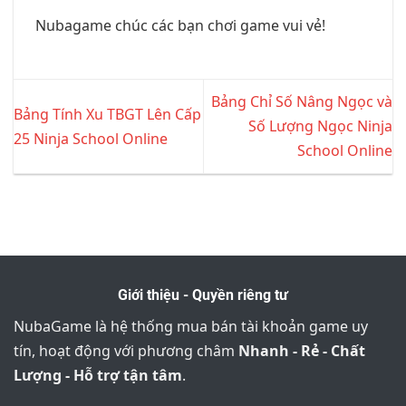
Nubagame chúc các bạn chơi game vui vẻ!
Bảng Chỉ Số Nâng Ngọc và
Bảng Tính Xu TBGT Lên Cấp
Số Lượng Ngọc Ninja
25 Ninja School Online
School Online
Giới thiệu - Quyền riêng tư
NubaGame là hệ thống mua bán tài khoản game uy
tín, hoạt động với phương châm
Nhanh - Rẻ - Chất
Lượng - Hỗ trợ tận tâm
.