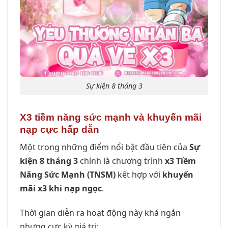
Sự kiện 8 tháng 3
X3 tiềm năng sức mạnh và khuyến mãi
nạp cực hấp dẫn
Một trong những điểm nổi bật đầu tiên của
Sự
kiện 8 tháng 3
chính là chương trình
x3 Tiềm
Năng Sức Mạnh (TNSM)
kết hợp với
khuyến
mãi x3 khi nạp ngọc
.
Thời gian diễn ra hoạt động này khá ngắn
nhưng cực kỳ giá trị: