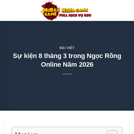
Chuyển
đến
nội
dung
BÀI VIẾT
Sự kiện 8 tháng 3 trong Ngọc Rồng
Online Năm 2026