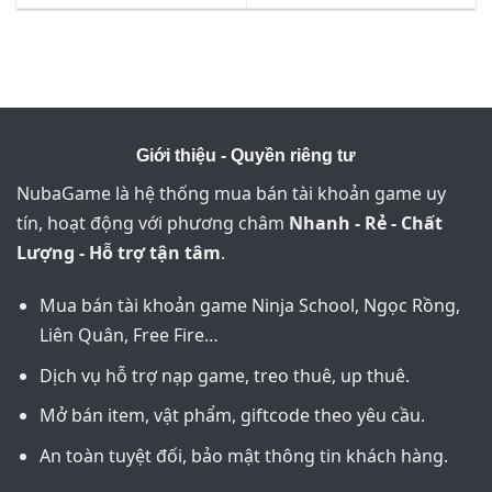
Giới thiệu - Quyền riêng tư
NubaGame là hệ thống mua bán tài khoản game uy
tín, hoạt động với phương châm
Nhanh - Rẻ - Chất
Lượng - Hỗ trợ tận tâm
.
Mua bán tài khoản game Ninja School, Ngọc Rồng,
Liên Quân, Free Fire…
Dịch vụ hỗ trợ nạp game, treo thuê, up thuê.
Mở bán item, vật phẩm, giftcode theo yêu cầu.
An toàn tuyệt đối, bảo mật thông tin khách hàng.