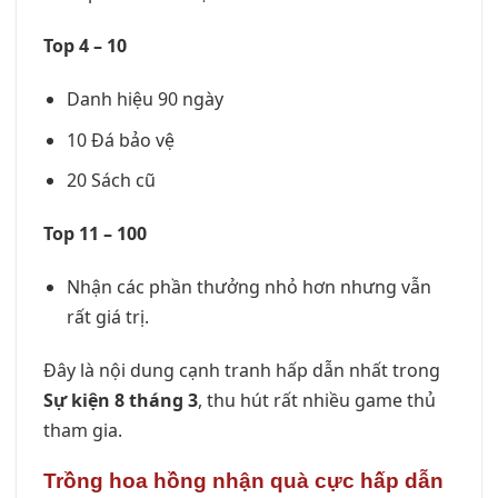
Top 4 – 10
Danh hiệu 90 ngày
10 Đá bảo vệ
20 Sách cũ
Top 11 – 100
Nhận các phần thưởng nhỏ hơn nhưng vẫn
rất giá trị.
Đây là nội dung cạnh tranh hấp dẫn nhất trong
Sự kiện 8 tháng 3
, thu hút rất nhiều game thủ
tham gia.
Trồng hoa hồng nhận quà cực hấp dẫn