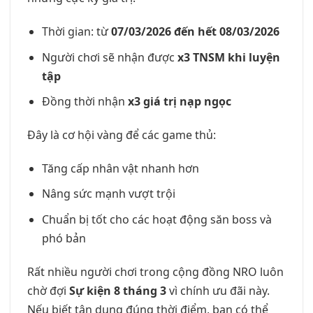
Thời gian: từ
07/03/2026 đến hết 08/03/2026
Người chơi sẽ nhận được
x3 TNSM khi luyện
tập
Đồng thời nhận
x3 giá trị nạp ngọc
Đây là cơ hội vàng để các game thủ:
Tăng cấp nhân vật nhanh hơn
Nâng sức mạnh vượt trội
Chuẩn bị tốt cho các hoạt động săn boss và
phó bản
Rất nhiều người chơi trong cộng đồng NRO luôn
chờ đợi
Sự kiện 8 tháng 3
vì chính ưu đãi này.
Nếu biết tận dụng đúng thời điểm, bạn có thể