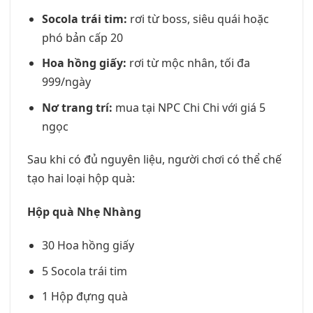
Socola trái tim:
rơi từ boss, siêu quái hoặc
phó bản cấp 20
Hoa hồng giấy:
rơi từ mộc nhân, tối đa
999/ngày
Nơ trang trí:
mua tại NPC Chi Chi với giá 5
ngọc
Sau khi có đủ nguyên liệu, người chơi có thể chế
tạo hai loại hộp quà:
Hộp quà Nhẹ Nhàng
30 Hoa hồng giấy
5 Socola trái tim
1 Hộp đựng quà