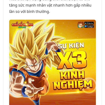
tăng sức mạnh nhân vật nhanh hơn gấp nhiều
lần so với bình thường.