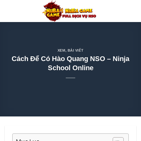
Chuyển
đến
nội
dung
XEM
,
BÀI VIẾT
Cách Để Có Hào Quang NSO – Ninja
School Online