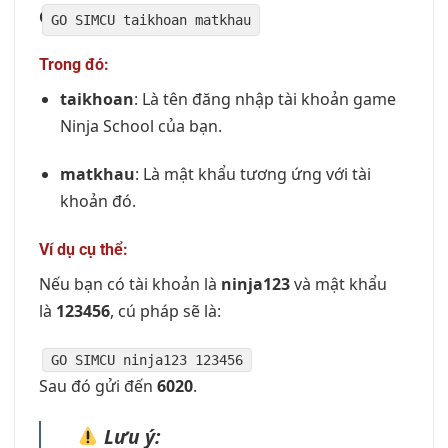
Gửi đến tổng đài 6020
GO
SIMCU taikhoan matkhau
Trong đó:
taikhoan
: Là tên đăng nhập tài khoản game
Ninja School của bạn.
matkhau
: Là mật khẩu tương ứng với tài
khoản đó.
Ví dụ cụ thể:
Nếu bạn có tài khoản là
ninja123
và mật khẩu
là
123456
, cú pháp sẽ là:
GO
SIMCU ninja123
123456
Sau đó gửi đến
6020
.
Lưu ý: