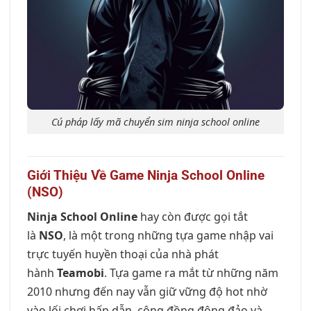
Cú pháp lấy mã chuyển sim ninja school online
Giới Thiệu Về Game Ninja School Online
(NSO)
Ninja School Online
hay còn được gọi tắt
là
NSO
, là một trong những tựa game nhập vai
trực tuyến huyền thoại của nhà phát
hành
Teamobi
. Tựa game ra mắt từ những năm
2010 nhưng đến nay vẫn giữ vững độ hot nhờ
vào lối chơi hấp dẫn, cộng đồng đông đảo và