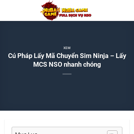
Chuyển
đến
nội
dung
XEM
Cú Pháp Lấy Mã Chuyển Sim Ninja – Lấy
MCS NSO nhanh chóng