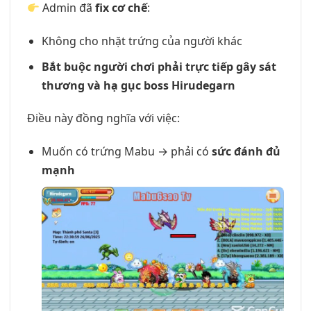
Admin đã
fix cơ chế
:
Không cho nhặt trứng của người khác
Bắt buộc người chơi phải trực tiếp gây sát
thương và hạ gục boss Hirudegarn
Điều này đồng nghĩa với việc:
Muốn có trứng Mabu → phải có
sức đánh đủ
mạnh