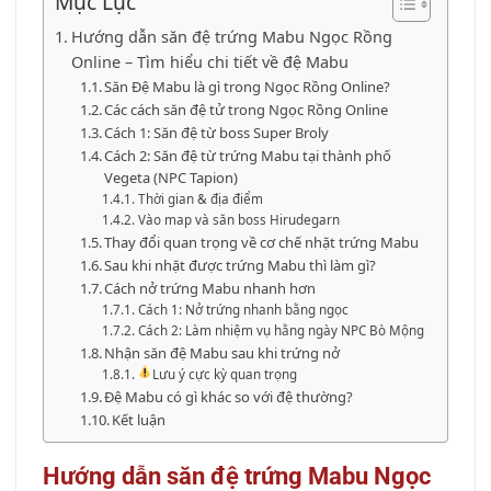
Mục Lục
Hướng dẫn săn đệ trứng Mabu Ngọc Rồng
Online – Tìm hiểu chi tiết về đệ Mabu
Săn Đệ Mabu là gì trong Ngọc Rồng Online?
Các cách săn đệ tử trong Ngọc Rồng Online
Cách 1: Săn đệ từ boss Super Broly
Cách 2: Săn đệ từ trứng Mabu tại thành phố
Vegeta (NPC Tapion)
Thời gian & địa điểm
Vào map và săn boss Hirudegarn
Thay đổi quan trọng về cơ chế nhặt trứng Mabu
Sau khi nhặt được trứng Mabu thì làm gì?
Cách nở trứng Mabu nhanh hơn
Cách 1: Nở trứng nhanh bằng ngọc
Cách 2: Làm nhiệm vụ hằng ngày NPC Bò Mộng
Nhận săn đệ Mabu sau khi trứng nở
Lưu ý cực kỳ quan trọng
Đệ Mabu có gì khác so với đệ thường?
Kết luận
Hướng dẫn săn đệ trứng Mabu Ngọc