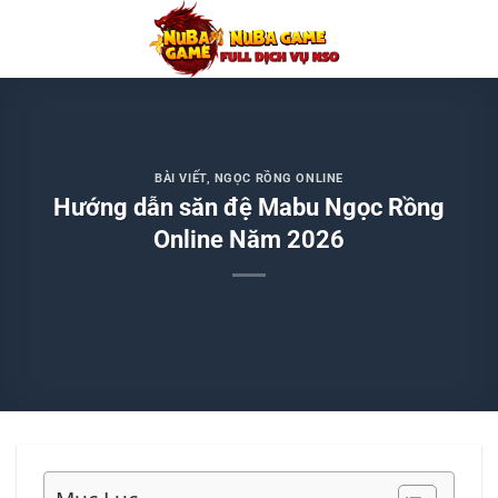
Chuyển
đến
nội
dung
BÀI VIẾT
,
NGỌC RỒNG ONLINE
Hướng dẫn săn đệ Mabu Ngọc Rồng
Online Năm 2026