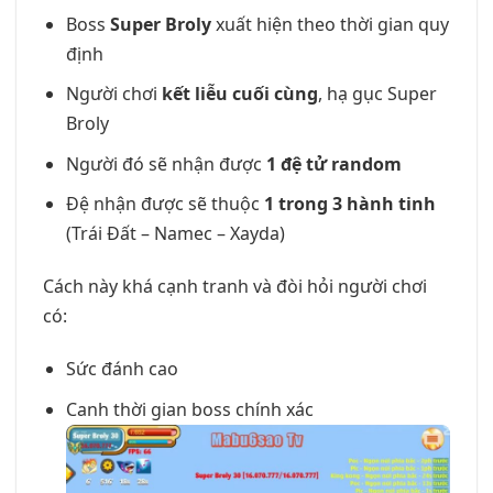
Boss
Super Broly
xuất hiện theo thời gian quy
định
Người chơi
kết liễu cuối cùng
, hạ gục Super
Broly
Người đó sẽ nhận được
1 đệ tử random
Đệ nhận được sẽ thuộc
1 trong 3 hành tinh
(Trái Đất – Namec – Xayda)
Cách này khá cạnh tranh và đòi hỏi người chơi
có:
Sức đánh cao
Canh thời gian boss chính xác