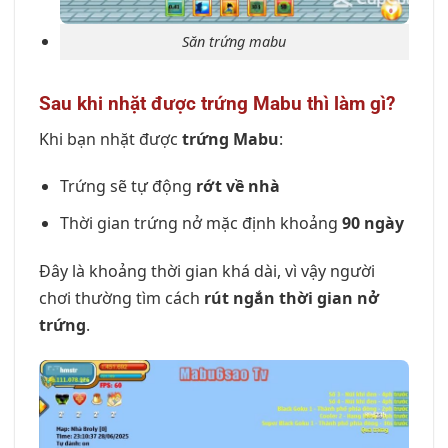
Săn trứng mabu
Sau khi nhặt được trứng Mabu thì làm gì?
Khi bạn nhặt được
trứng Mabu
:
Trứng sẽ tự động
rớt về nhà
Thời gian trứng nở mặc định khoảng
90 ngày
Đây là khoảng thời gian khá dài, vì vậy người
chơi thường tìm cách
rút ngắn thời gian nở
trứng
.