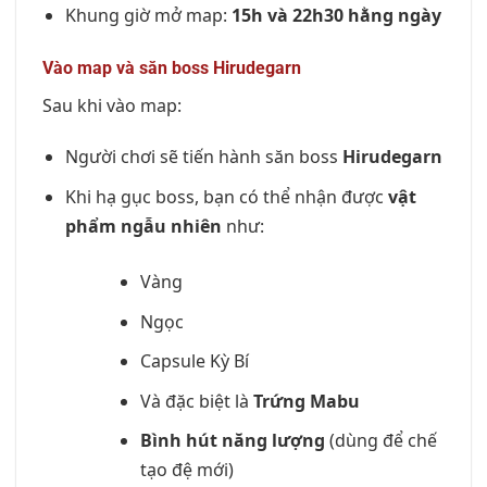
Khung giờ mở map:
15h và 22h30 hằng ngày
Vào map và săn boss Hirudegarn
Sau khi vào map:
Người chơi sẽ tiến hành săn boss
Hirudegarn
Khi hạ gục boss, bạn có thể nhận được
vật
phẩm ngẫu nhiên
như:
Vàng
Ngọc
Capsule Kỳ Bí
Và đặc biệt là
Trứng Mabu
Bình hút năng lượng
(dùng để chế
tạo đệ mới)