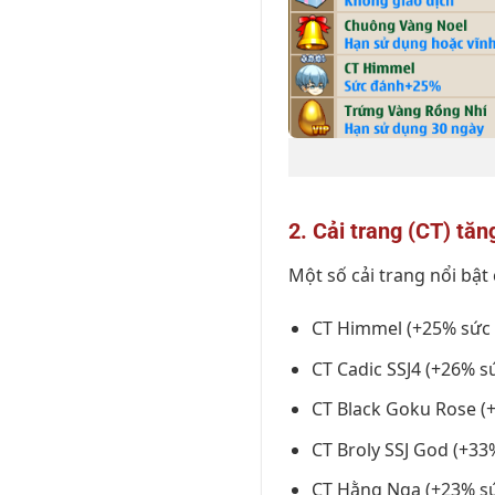
2. Cải trang (CT) tă
Một số cải trang nổi bật 
CT Himmel (+25% sức
CT Cadic SSJ4 (+26% s
CT Black Goku Rose (
CT Broly SSJ God (+33
CT Hằng Nga (+23% s