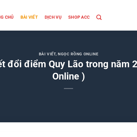
G CHỦ
BÀI VIẾT
DỊCH VỤ
SHOP ACC
BÀI VIẾT
,
NGỌC RỒNG ONLINE
iết đổi điểm Quy Lão trong năm 
Online )