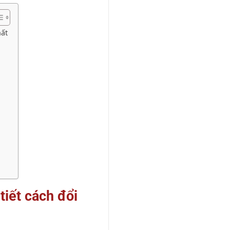
hất
iết cách đổi