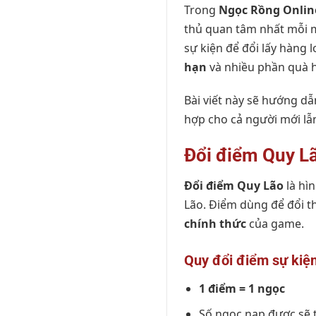
Trong
Ngọc Rồng Onlin
thủ quan tâm nhất mỗi 
sự kiện để đổi lấy hàng 
hạn
và nhiều phần quà 
Bài viết này sẽ hướng d
hợp cho cả người mới lẫ
Đổi điểm Quy Lã
Đổi điểm Quy Lão
là hì
Lão. Điểm dùng để đổi 
chính thức
của game.
Quy đổi điểm sự kiện
1 điểm = 1 ngọc
Số ngọc nạp được sẽ 