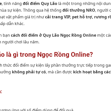
e
, tính năng
đổi điểm Quy Lão
là một trong những nội du
mùa sự kiện. Thông qua hệ thống
đổi thưởng NRO
, người 
loạt vật phẩm giá trị như
cải trang VIP, pet hỗ trợ, rương 
hấp dẫn khác.
ẫn bạn
cách đổi điểm ở Quy Lão Ngọc Rồng Online
một cách
n người chơi lâu năm.
o là gì trong Ngọc Rồng Online?
nh thức đổi điểm sự kiện lấy phần thưởng trực tiếp trong 
thưởng
không phải tự có
, mà cần được
kích hoạt bằng các
:
tương ứng với số điểm dùng để đổi quà