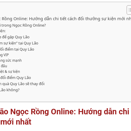
Rồng Online: Hướng dẫn chi tiết cách đổi thưởng sự kiện mới n
gì trong Ngọc Rồng Online?
iện:
e để gặp Quy Lão
m sự kiện” tại Quy Lão
ổi điểm tại Quy Lão
ng VIP
 tăng sức mạnh
n đấu
iệt & sự kiện
ể đổi điểm Quy Lão
n quà Quy Lão sẽ thay đổi
 Lão không?
ão Ngọc Rồng Online: Hướng dẫn chi t
 mới nhất