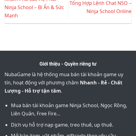
Tổng Hợp Lệnh Chat NSO –
Ninja School – Bí Ẩn & Sức
Ninja School Online
Mạnh
Giới thiệu - Quyền riêng tư
NubaGame là hệ thống mua bán tài khoản game uy
tín, hoạt động với phương châm
Nhanh - Rẻ - Chất
Lượng - Hỗ trợ tận tâm
.
Mua bán tài khoản game Ninja School, Ngọc Rồng,
Liên Quân, Free Fire…
Dịch vụ hỗ trợ nạp game, treo thuê, up thuê.
Mở bán item, vật phẩm, giftcode theo yêu cầu.