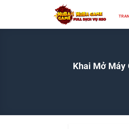
Chuyển
đến
TRAN
nội
dung
Khai Mở Máy 