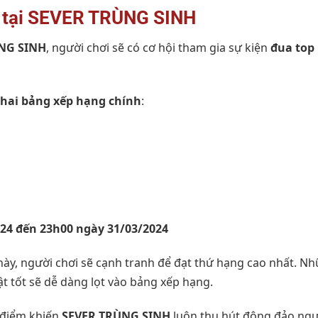
p tại SEVER TRÙNG SINH
NG SINH
, người chơi sẽ có cơ hội tham gia sự kiện
đua top
hai bảng xếp hạng chính
:
24 đến 23h00 ngày 31/03/2024
này, người chơi sẽ cạnh tranh để đạt thứ hạng cao nhất. 
ật tốt sẽ dễ dàng lọt vào bảng xếp hạng.
à điểm khiến
SEVER TRÙNG SINH
luôn thu hút đông đảo ngư