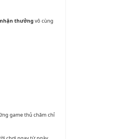
 nhận thưởng
vô cùng
Những game thủ chăm chỉ
ời chơi ngay từ ngày