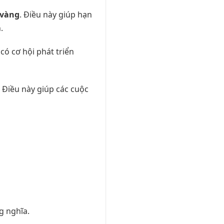
 vàng
. Điều này giúp hạn
.
 có cơ hội phát triển
. Điều này giúp các cuộc
g nghĩa.