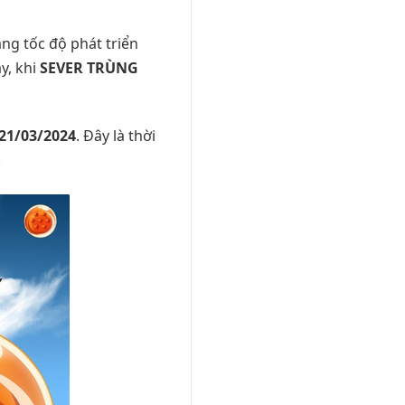
ng tốc độ phát triển
y, khi
SEVER TRÙNG
 21/03/2024
. Đây là thời
.