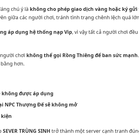
áng chú ý là
không cho phép giao dịch vàng hoặc ký gửi
yên giữa các người chơi, tránh tình trạng chênh lệch quá lớn
ng áp dụng hệ thống nạp Vip
, vì vậy tất cả người chơi đều
 người chơi
không thể gọi Rồng Thiêng để ban sức mạnh
 bằng hơn.
ẽ không được áp dụng
ại NPC Thượng Đế sẽ không mở
 kiện
úp
SEVER TRÙNG SINH
trở thành một server cạnh tranh đún