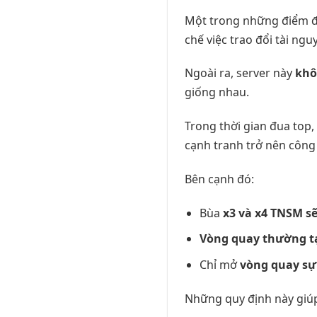
Một trong những điểm đ
chế việc trao đổi tài ngu
Ngoài ra, server này
khô
giống nhau.
Trong thời gian đua top,
cạnh tranh trở nên công
Bên cạnh đó:
Bùa
x3 và x4 TNSM s
Vòng quay thường t
Chỉ mở
vòng quay sự
Những quy định này gi