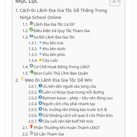
Mục Lục
Cách Đi Lãnh Địa Gia Tộc Dễ Thắng Trong
Ninja School Online
Lãnh Địa Gia Tộc Là Gì?
Điều Kiện Và Quy Tắc Tham Gia
Sơ Đồ Lãnh Địa Gia Tộc
Khu bên trái:
Khu bên dưới:
Khu bên phải:
Cửa cuối:
Cơ Chế Hoạt Động Trong LĐGT
Boss Cuối: Thủ Lĩnh Bạo Quân
Mẹo Đi Lãnh Địa Gia Tộc Dễ Win
Ưu tiên dồn người vào từng cửa
Luôn có Ninja Quạt trong mỗi đường
Batman kunai – phép – tiêu nên đứng sau
Người cắm chìa phải nhanh tay
Tộc trưởng nên thông báo trước lịch đi
Giữ khoảng cách với quái ở cửa Phản Đòn
Cửa cuối nên bật buff hết mức
Phần Thưởng Khi Hoàn Thành LĐGT
Số Lần Tham Gia