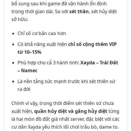
bổ sung sau khi game đã vận hành ổn định
trong thời gian dài. So với
sét thần
, sét hủy diệt
sở hữu:
Chỉ số cơ bản cao hơn
Có khả năng xuất hiện
chỉ số cộng thêm VIP
từ 10–15%
Phù hợp cho cả 3 hành tinh:
Xayda – Trái Đất
– Namec
Là nền tảng sức mạnh trước khi sét thiên sứ
ra đời
Chính vì vậy, trong thời điểm sét thiên sứ chưa
xuất hiện,
quần hủy diệt và găng hủy diệt
từng
là hai món đồ đắt giá nhất server, đặc biệt với các
cư dân Xayda yêu thích lối chơi trâu bò, dame to.