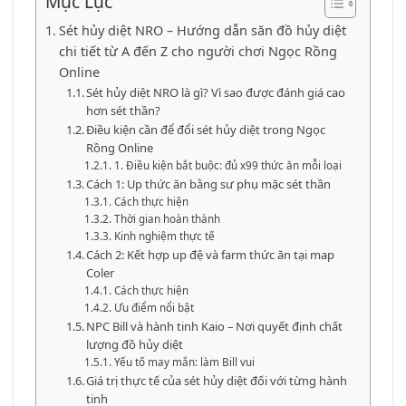
Mục Lục
Sét hủy diệt NRO – Hướng dẫn săn đồ hủy diệt
chi tiết từ A đến Z cho người chơi Ngọc Rồng
Online
Sét hủy diệt NRO là gì? Vì sao được đánh giá cao
hơn sét thần?
Điều kiện cần để đổi sét hủy diệt trong Ngọc
Rồng Online
1. Điều kiện bắt buộc: đủ x99 thức ăn mỗi loại
Cách 1: Up thức ăn bằng sư phụ mặc sét thần
Cách thực hiện
Thời gian hoàn thành
Kinh nghiệm thực tế
Cách 2: Kết hợp up đệ và farm thức ăn tại map
Coler
Cách thực hiện
Ưu điểm nổi bật
NPC Bill và hành tinh Kaio – Nơi quyết định chất
lượng đồ hủy diệt
Yếu tố may mắn: làm Bill vui
Giá trị thực tế của sét hủy diệt đối với từng hành
tinh