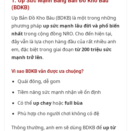
1. Up Sức Mạnh Bằng Bản Đồ Kho Báu
(BDKB)
Up Bản Đồ Kho Báu (BDKB) là một trong những
phương pháp
up sức mạnh lâu đời và phổ biến
nhất
trong cộng đồng NRO. Cho đến hiện tại,
đây vẫn là lựa chọn hàng đầu của rất nhiều anh
em, đặc biệt trong giai đoạn
từ 200 triệu sức
mạnh trở lên
.
Vì sao BDKB vẫn được ưa chuộng?
Quái đông, dễ gom
Tiềm năng sức mạnh nhận về ổn định
Có thể
up chay
hoặc
full bùa
Phù hợp cho người chơi không có đệ
Thông thường, anh em sẽ dùng BDKB để
up từ