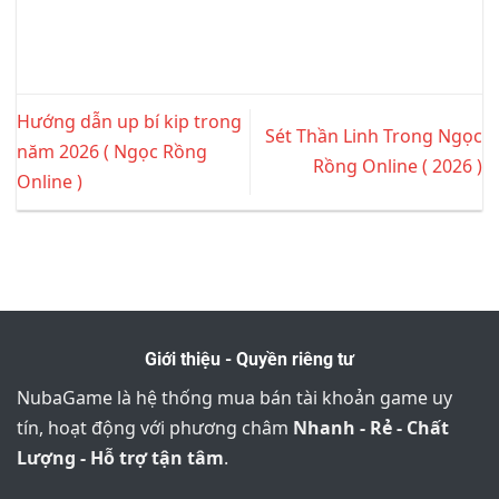
Hướng dẫn up bí kip trong
Sét Thần Linh Trong Ngọc
năm 2026 ( Ngọc Rồng
Rồng Online ( 2026 )
Online )
Giới thiệu - Quyền riêng tư
NubaGame là hệ thống mua bán tài khoản game uy
tín, hoạt động với phương châm
Nhanh - Rẻ - Chất
Lượng - Hỗ trợ tận tâm
.