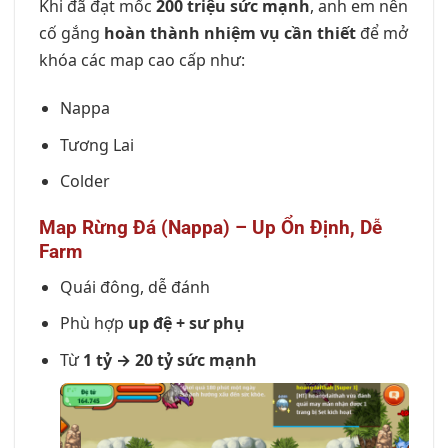
Khi đã đạt mốc
200 triệu sức mạnh
, anh em nên
cố gắng
hoàn thành nhiệm vụ cần thiết
để mở
khóa các map cao cấp như:
Nappa
Tương Lai
Colder
Map Rừng Đá (Nappa) – Up Ổn Định, Dễ
Farm
Quái đông, dễ đánh
Phù hợp
up đệ + sư phụ
Từ
1 tỷ → 20 tỷ sức mạnh