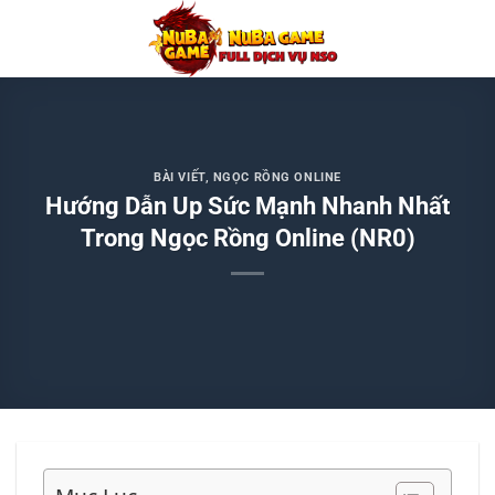
Chuyển
đến
nội
dung
BÀI VIẾT
,
NGỌC RỒNG ONLINE
Hướng Dẫn Up Sức Mạnh Nhanh Nhất
Trong Ngọc Rồng Online (NR0)