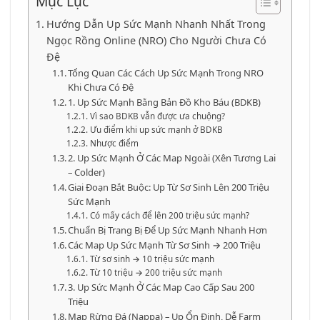
Mục Lục
Hướng Dẫn Up Sức Mạnh Nhanh Nhất Trong
Ngọc Rồng Online (NRO) Cho Người Chưa Có
Đệ
Tổng Quan Các Cách Up Sức Mạnh Trong NRO
Khi Chưa Có Đệ
1. Up Sức Mạnh Bằng Bản Đồ Kho Báu (BDKB)
Vì sao BDKB vẫn được ưa chuộng?
Ưu điểm khi up sức mạnh ở BDKB
Nhược điểm
2. Up Sức Mạnh Ở Các Map Ngoài (Xên Tương Lai
– Colder)
Giai Đoạn Bắt Buộc: Up Từ Sơ Sinh Lên 200 Triệu
Sức Mạnh
Có mấy cách để lên 200 triệu sức mạnh?
Chuẩn Bị Trang Bị Để Up Sức Mạnh Nhanh Hơn
Các Map Up Sức Mạnh Từ Sơ Sinh → 200 Triệu
Từ sơ sinh → 10 triệu sức mạnh
Từ 10 triệu → 200 triệu sức mạnh
3. Up Sức Mạnh Ở Các Map Cao Cấp Sau 200
Triệu
Map Rừng Đá (Nappa) – Up Ổn Định, Dễ Farm