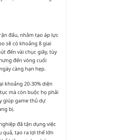
trận đấu, nhằm tạo áp lực
bo sẽ có khoảng 8 giai
út đến vài chục giây, tùy
 nhưng đến vòng cuối
 ngày càng hạn hẹp.
lại khoảng 20-30% diện
n tục mà còn buộc họ phải
này giúp game thủ dự
ang bị.
 nghiệp đã tận dụng việc
u quả, tạo ra lợi thế lớn