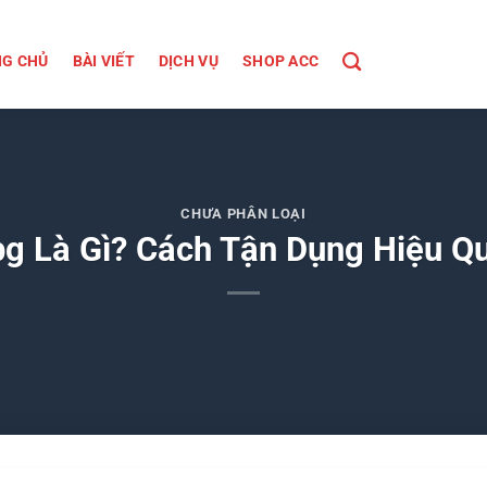
G CHỦ
BÀI VIẾT
DỊCH VỤ
SHOP ACC
CHƯA PHÂN LOẠI
g Là Gì? Cách Tận Dụng Hiệu Q