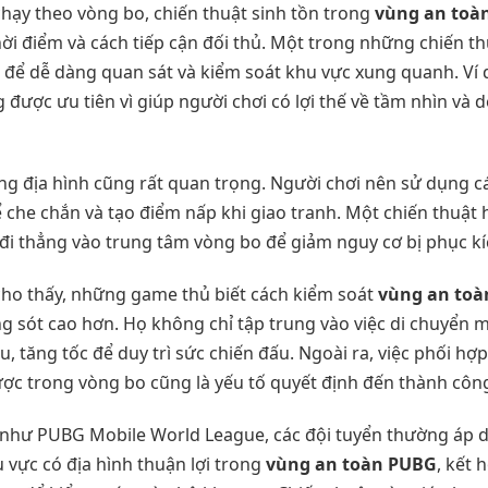
chạy theo vòng bo, chiến thuật sinh tồn trong
vùng an toà
thời điểm và cách tiếp cận đối thủ. Một trong những chiến th
g để dễ dàng quan sát và kiểm soát khu vực xung quanh. Ví
 được ưu tiên vì giúp người chơi có lợi thế về tầm nhìn và 
ng địa hình cũng rất quan trọng. Người chơi nên sử dụng c
ể che chắn và tạo điểm nấp khi giao tranh. Một chiến thuật 
đi thẳng vào trung tâm vòng bo để giảm nguy cơ bị phục kí
 cho thấy, những game thủ biết cách kiểm soát
vùng an to
ng sót cao hơn. Họ không chỉ tập trung vào việc di chuyển 
u, tăng tốc để duy trì sức chiến đấu. Ngoài ra, việc phối h
ược trong vòng bo cũng là yếu tố quyết định đến thành công
ấu như PUBG Mobile World League, các đội tuyển thường áp 
u vực có địa hình thuận lợi trong
vùng an toàn PUBG
, kết 