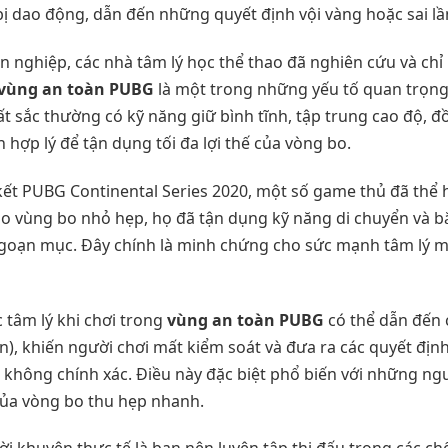
bị dao động, dẫn đến những quyết định vội vàng hoặc sai l
n nghiệp, các nhà tâm lý học thể thao đã nghiên cứu và ch
vùng an toàn PUBG
là một trong những yếu tố quan trọng
 sắc thường có kỹ năng giữ bình tĩnh, tập trung cao độ, đ
 hợp lý để tận dụng tối đa lợi thế của vòng bo.
 kết PUBG Continental Series 2020, một số game thủ đã thể 
 vào vùng bo nhỏ hẹp, họ đã tận dụng kỹ năng di chuyển và bắ
ngoạn mục. Đây chính là minh chứng cho sức mạnh tâm lý 
c tâm lý khi chơi trong
vùng an toàn PUBG
có thể dẫn đến 
), khiến người chơi mất kiểm soát và đưa ra các quyết địn
 không chính xác. Điều này đặc biệt phổ biến với những n
 của vòng bo thu hẹp nhanh.