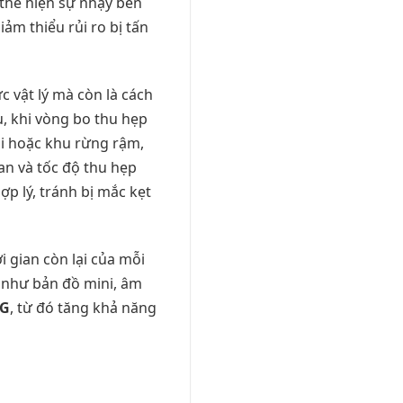
 thể hiện sự nhạy bén
iảm thiểu rủi ro bị tấn
c vật lý mà còn là cách
ụ, khi vòng bo thu hẹp
úi hoặc khu rừng rậm,
an và tốc độ thu hẹp
p lý, tránh bị mắc kẹt
i gian còn lại của mỗi
ợ như bản đồ mini, âm
BG
, từ đó tăng khả năng