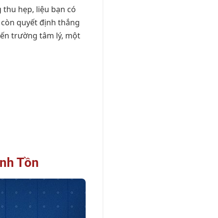
 thu hẹp, liệu bạn có
g còn quyết định thắng
iến trường tâm lý, một
inh Tồn