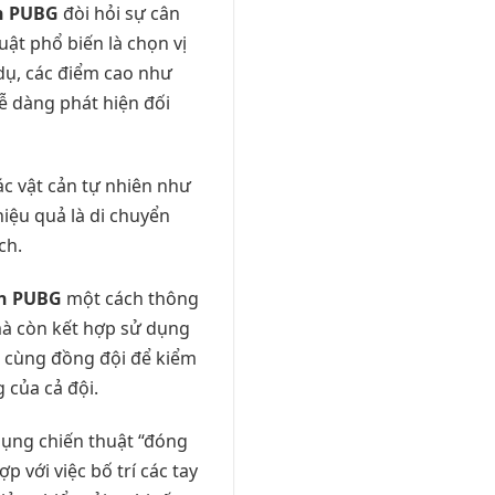
n PUBG
đòi hỏi sự cân
uật phổ biến là chọn vị
 dụ, các điểm cao như
dễ dàng phát hiện đối
ác vật cản tự nhiên như
hiệu quả là di chuyển
ch.
àn PUBG
một cách thông
mà còn kết hợp sử dụng
ợp cùng đồng đội để kiểm
 của cả đội.
dụng chiến thuật “đóng
hợp với việc bố trí các tay