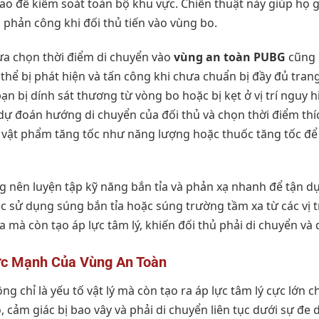
 cao để kiểm soát toàn bộ khu vực. Chiến thuật này giúp họ g
 phản công khi đối thủ tiến vào vùng bo.
lựa chọn thời điểm di chuyển vào
vùng an toàn PUBG
cũng 
hể bị phát hiện và tấn công khi chưa chuẩn bị đầy đủ trang 
n bị dính sát thương từ vòng bo hoặc bị kẹt ở vị trí nguy h
dự đoán hướng di chuyển của đối thủ và chọn thời điểm thí
c vật phẩm tăng tốc như năng lượng hoặc thuốc tăng tốc đ
g nên luyện tập kỹ năng bắn tỉa và phản xạ nhanh để tận dụng
iệc sử dụng súng bắn tỉa hoặc súng trường tầm xa từ các vị t
xa mà còn tạo áp lực tâm lý, khiến đối thủ phải di chuyển và
ức Mạnh Của Vùng An Toàn
ng chỉ là yếu tố vật lý mà còn tạo ra áp lực tâm lý cực lớn c
 cảm giác bị bao vây và phải di chuyển liên tục dưới sự đe 