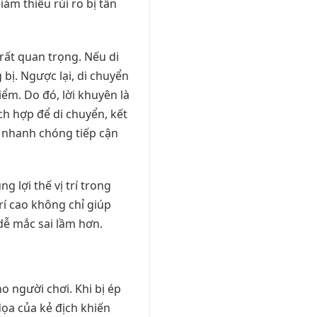
iảm thiểu rủi ro bị tấn
rất quan trọng. Nếu di
bị. Ngược lại, di chuyển
iểm. Do đó, lời khuyên là
ch hợp để di chuyển, kết
ể nhanh chóng tiếp cận
 lợi thế vị trí trong
rí cao không chỉ giúp
 dễ mắc sai lầm hơn.
ho người chơi. Khi bị ép
dọa của kẻ địch khiến