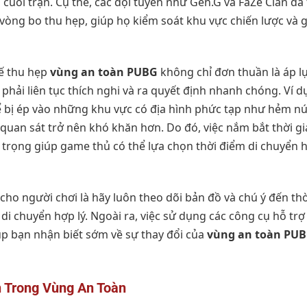
 cuối trận. Cụ thể, các đội tuyển như Gen.G và FaZe Clan đã
i vòng bo thu hẹp, giúp họ kiểm soát khu vực chiến lược và g
hế thu hẹp
vùng an toàn PUBG
không chỉ đơn thuần là áp lự
 phải liên tục thích nghi và ra quyết định nhanh chóng. Ví d
ể bị ép vào những khu vực có địa hình phức tạp như hẻm n
 quan sát trở nên khó khăn hơn. Do đó, việc nắm bắt thời gi
trọng giúp game thủ có thể lựa chọn thời điểm di chuyển hợ
cho người chơi là hãy luôn theo dõi bản đồ và chú ý đến thờ
di chuyển hợp lý. Ngoài ra, việc sử dụng các công cụ hỗ tr
p bạn nhận biết sớm về sự thay đổi của
vùng an toàn PU
n Trong Vùng An Toàn