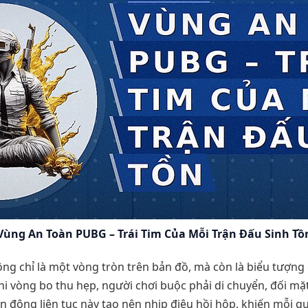
Vùng An Toàn PUBG – Trái Tim Của Mỗi Trận Đấu Sinh Tồ
ng chỉ là một vòng tròn trên bản đồ, mà còn là biểu tượng
Khi vòng bo thu hẹp, người chơi buộc phải di chuyển, đối mặ
n động liên tục này tạo nên nhịp điệu hồi hộp, khiến mỗi q