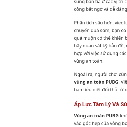
súng bắn tỉa ở các vị trí
công bất ngờ và dễ dàng
Phân tích sâu hơn, việc 
chuyển quá sớm, bạn có t
quá muộn có thể khiến bạ
hãy quan sát kỹ bản đồ, 
hợp với việc sử dụng cá
vùng an toàn.
Ngoài ra, người chơi cũn
vùng an toàn PUBG
. V
bạn tiêu diệt đối thủ từ 
Áp Lực Tâm Lý Và S
Vùng an toàn PUBG
khô
vào góc hẹp của vòng bo,