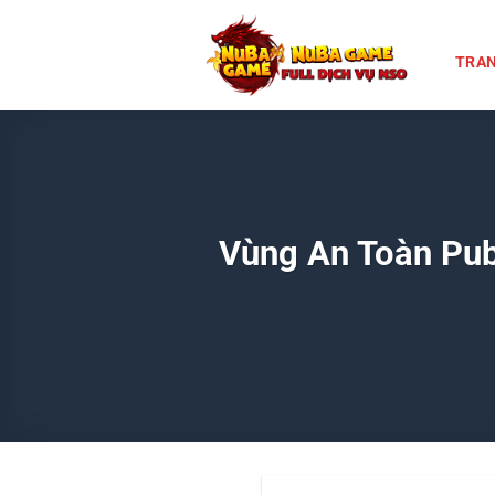
Chuyển
đến
TRAN
nội
dung
Vùng An Toàn Pub