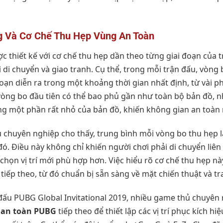
g Và Cơ Chế Thu Hẹp Vùng An Toàn
c thiết kế với cơ chế thu hẹp dần theo từng giai đoạn của 
 di chuyển và giao tranh. Cụ thể, trong mỗi trận đấu, vòng 
oạn diễn ra trong một khoảng thời gian nhất định, từ vài ph
, vòng bo đầu tiên có thể bao phủ gần như toàn bộ bản đồ,
ng một phần rất nhỏ của bản đồ, khiến không gian an toàn
u chuyên nghiệp cho thấy, trung bình mỗi vòng bo thu hẹp 
đó. Điều này không chỉ khiến người chơi phải di chuyển liê
a chọn vị trí mới phù hợp hơn. Việc hiểu rõ cơ chế thu hẹp 
 tiếp theo, từ đó chuẩn bị sẵn sàng về mặt chiến thuật và tr
i đấu PUBG Global Invitational 2019, nhiều game thủ chuyên
 an toàn PUBG
tiếp theo để thiết lập các vị trí phục kích hiệ