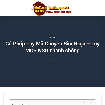
Chuyển
đến
nội
dung
XEM
Cú Pháp Lấy Mã Chuyển Sim Ninja – Lấy
MCS NSO nhanh chóng