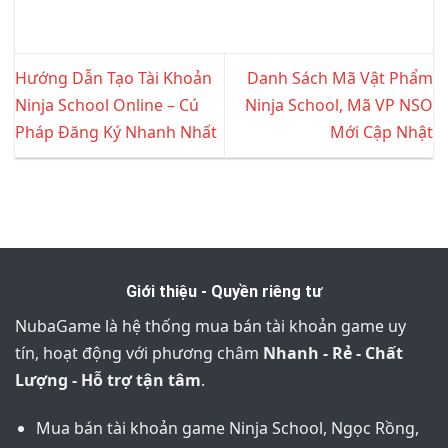
Hướng Dẫn Tạo Tài Khoản
Danh Sách Mã Vật Phẩm
Ninja School Online – Cú
Ninja School, Mã VP NSO
Pháp Đăng Ký Nhanh Nhất
Mới Cập Nhật
Giới thiệu - Quyền riêng tư
NubaGame là hệ thống mua bán tài khoản game uy
tín, hoạt động với phương châm
Nhanh - Rẻ - Chất
Lượng - Hỗ trợ tận tâm
.
Mua bán tài khoản game Ninja School, Ngọc Rồng,