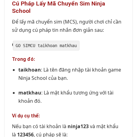
Cú Pháp Lấy Mã Chuyển Sim Ninja
School
Để lấy mã chuyển sim (MCS), người chơi chỉ cần
sử dụng cú pháp tin nhắn đơn giản sau:
Gửi đến tổng đài 6020
GO
SIMCU taikhoan matkhau
Trong đó:
taikhoan
: Là tên đăng nhập tài khoản game
Ninja School của bạn.
matkhau
: Là mật khẩu tương ứng với tài
khoản đó.
Ví dụ cụ thể:
Nếu bạn có tài khoản là
ninja123
và mật khẩu
là
123456
, cú pháp sẽ là: