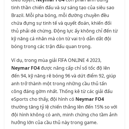
tinh thần chiến đấu và sự sáng tạo của siêu sao
Brazil. Mỗi pha bóng, mỗi đường chuyền đều
chứa đựng sự tinh tế và quyết đoán, khiến đối
thủ phải dè chừng. Động lực ấy không chỉ đến từ
kỹ năng cá nhân mà còn từ vai trò dẫn dắt đội
bóng trong các trận đấu quan trọng.
Ví dụ, trong mùa giải FIFA ONLINE 4 2023,
Neymar FO4
được nâng cấp chỉ số tốc độ lên
đến 94, kỹ năng rê bóng 96 và dứt điểm 92, giúp
anh trở thành một trong những cầu thủ tấn
công đáng gờm nhất. Thống kê từ các giải đấu
eSports cho thấy, đội hình có
Neymar FO4
thường tăng tỷ lệ chiến thắng lên đến 15% so với
đội hình không có anh, minh chứng cho tầm ảnh
hưởng lớn của cầu thủ này trong game.