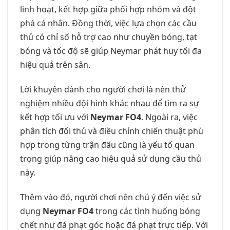
linh hoạt, kết hợp giữa phối hợp nhóm và đột
phá cá nhân. Đồng thời, việc lựa chọn các cầu
thủ có chỉ số hỗ trợ cao như chuyền bóng, tạt
bóng và tốc độ sẽ giúp Neymar phát huy tối đa
hiệu quả trên sân.
Lời khuyên dành cho người chơi là nên thử
nghiệm nhiều đội hình khác nhau để tìm ra sự
kết hợp tối ưu với
Neymar FO4
. Ngoài ra, việc
phân tích đối thủ và điều chỉnh chiến thuật phù
hợp trong từng trận đấu cũng là yếu tố quan
trọng giúp nâng cao hiệu quả sử dụng cầu thủ
này.
Thêm vào đó, người chơi nên chú ý đến việc sử
dụng
Neymar FO4
trong các tình huống bóng
chết như đá phạt góc hoặc đá phạt trực tiếp. Với