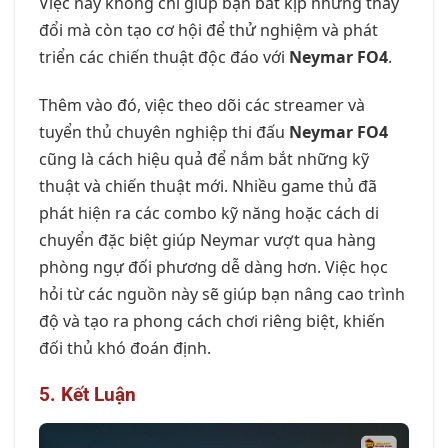
Việc này không chỉ giúp bạn bắt kịp những thay
đổi mà còn tạo cơ hội để thử nghiệm và phát
triển các chiến thuật độc đáo với
Neymar FO4
.
Thêm vào đó, việc theo dõi các streamer và
tuyển thủ chuyên nghiệp thi đấu
Neymar FO4
cũng là cách hiệu quả để nắm bắt những kỹ
thuật và chiến thuật mới. Nhiều game thủ đã
phát hiện ra các combo kỹ năng hoặc cách di
chuyển đặc biệt giúp Neymar vượt qua hàng
phòng ngự đối phương dễ dàng hơn. Việc học
hỏi từ các nguồn này sẽ giúp bạn nâng cao trình
độ và tạo ra phong cách chơi riêng biệt, khiến
đối thủ khó đoán định.
5. Kết Luận