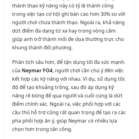
thành thạo kỹ năng này có tỷ lệ thành công
trong việc tạo cơ hội ghi bàn cao hơn 30% so với
người chơi chưa thành thạo. Ngoài ra, khả năng
dứt điểm đa dạng từ xa hay trong vòng cấm
giúp anh trở thành mối đe dọa thường trực cho
khung thành đối phương.
Phân tích sâu hơn, để tận dụng tối đa sức mạnh
của
Neymar FO4
, người chơi cần chú ý đến việc
kết hợp các kỹ năng với nhau. Ví dụ, sử dụng tốc
độ để tạo khoảng trống, sau đó áp dụng kỹ
năng rê bóng để qua người và cuối cùng là dứt
điểm chính xác. Ngoài ra, việc phối hợp với các
cầu thủ hỗ trợ cũng rất quan trọng để tạo ra các
pha phối hợp ăn ý, giúp Neymar có nhiều lựa
chọn hơn trong tấn công.