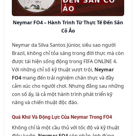
Neymar FO4 – Hành Trình Từ Thực Tế Đến Sân
Cỏ Ảo
Neymar da Silva Santos Júnior, siêu sao người
Brazil, không chỉ tỏa sáng trong đời thực mà còn
được tái hiện sống động trong FIFA ONLINE 4.
Với những chỉ số kỹ thuật vượt trội,
Neymar
FO4
mang đến trải nghiệm chân thực và đầy
cảm xúc cho người chơi. Nhưng đằng sau những
con số ấy, là cả một hành trình phát triển kỹ
năng và chiến thuật độc đáo.
Quá Khứ Và Động Lực Của Neymar Trong FO4
Không chỉ là một cầu thủ với tốc độ và kỹ thuật
điêu luyện,
Neymar FO4
còn phản ánh đúng