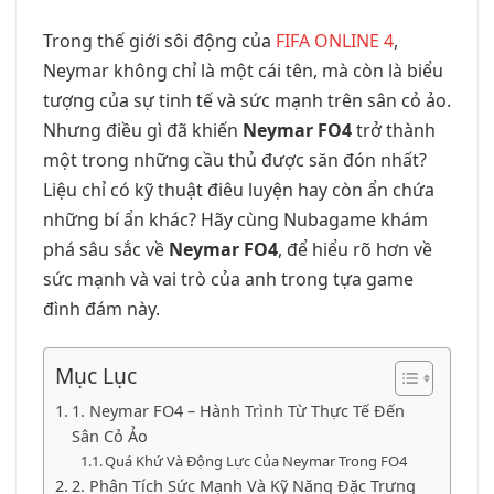
Trong thế giới sôi động của
FIFA ONLINE 4
,
Neymar không chỉ là một cái tên, mà còn là biểu
tượng của sự tinh tế và sức mạnh trên sân cỏ ảo.
Nhưng điều gì đã khiến
Neymar FO4
trở thành
một trong những cầu thủ được săn đón nhất?
Liệu chỉ có kỹ thuật điêu luyện hay còn ẩn chứa
những bí ẩn khác? Hãy cùng Nubagame khám
phá sâu sắc về
Neymar FO4
, để hiểu rõ hơn về
sức mạnh và vai trò của anh trong tựa game
đình đám này.
Mục Lục
1. Neymar FO4 – Hành Trình Từ Thực Tế Đến
Sân Cỏ Ảo
Quá Khứ Và Động Lực Của Neymar Trong FO4
2. Phân Tích Sức Mạnh Và Kỹ Năng Đặc Trưng