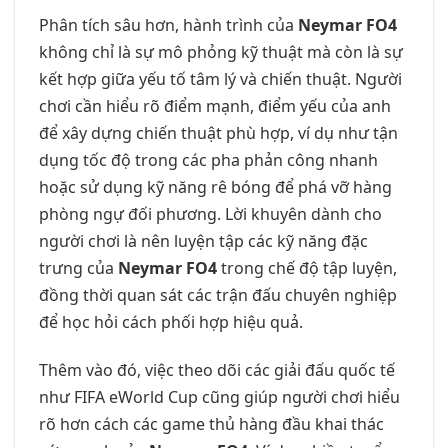
Phân tích sâu hơn, hành trình của
Neymar FO4
không chỉ là sự mô phỏng kỹ thuật mà còn là sự
kết hợp giữa yếu tố tâm lý và chiến thuật. Người
chơi cần hiểu rõ điểm mạnh, điểm yếu của anh
để xây dựng chiến thuật phù hợp, ví dụ như tận
dụng tốc độ trong các pha phản công nhanh
hoặc sử dụng kỹ năng rê bóng để phá vỡ hàng
phòng ngự đối phương. Lời khuyên dành cho
người chơi là nên luyện tập các kỹ năng đặc
trưng của
Neymar FO4
trong chế độ tập luyện,
đồng thời quan sát các trận đấu chuyên nghiệp
để học hỏi cách phối hợp hiệu quả.
Thêm vào đó, việc theo dõi các giải đấu quốc tế
như FIFA eWorld Cup cũng giúp người chơi hiểu
rõ hơn cách các game thủ hàng đầu khai thác