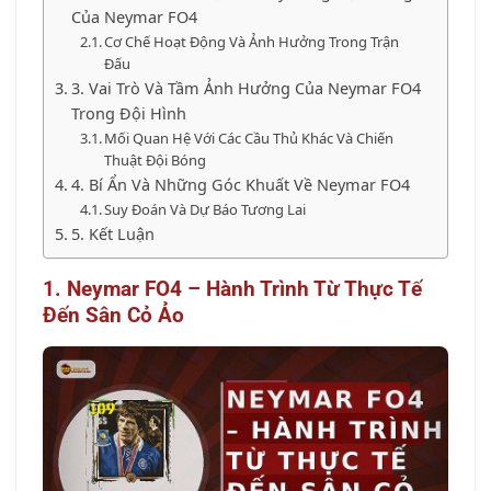
Của Neymar FO4
Cơ Chế Hoạt Động Và Ảnh Hưởng Trong Trận
Đấu
3. Vai Trò Và Tầm Ảnh Hưởng Của Neymar FO4
Trong Đội Hình
Mối Quan Hệ Với Các Cầu Thủ Khác Và Chiến
Thuật Đội Bóng
4. Bí Ẩn Và Những Góc Khuất Về Neymar FO4
Suy Đoán Và Dự Báo Tương Lai
5. Kết Luận
1. Neymar FO4 – Hành Trình Từ Thực Tế
Đến Sân Cỏ Ảo