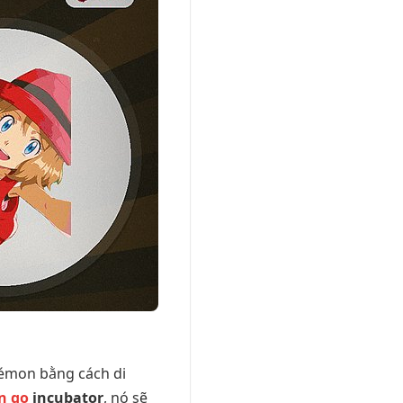
kémon bằng cách di
n go
incubator
, nó sẽ