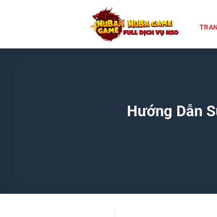
Chuyển
đến
TRAN
nội
dung
Hướng Dẫn S