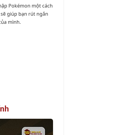
 thập Pokémon một cách
sẽ giúp bạn rút ngắn
 của mình.
ính