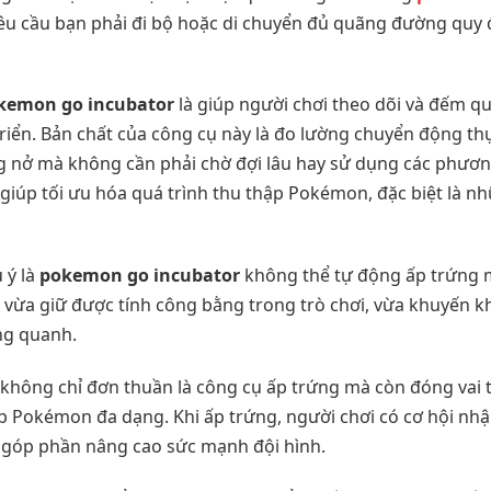
yêu cầu bạn phải đi bộ hoặc di chuyển đủ quãng đường quy 
kemon go incubator
là giúp người chơi theo dõi và đếm 
triển. Bản chất của công cụ này là đo lường chuyển động thự
ng nở mà không cần phải chờ đợi lâu hay sử dụng các phươn
giúp tối ưu hóa quá trình thu thập Pokémon, đặc biệt là n
 ý là
pokemon go incubator
không thể tự động ấp trứng m
y vừa giữ được tính công bằng trong trò chơi, vừa khuyến k
ng quanh.
không chỉ đơn thuần là công cụ ấp trứng mà còn đóng vai 
tập Pokémon đa dạng. Khi ấp trứng, người chơi có cơ hội n
, góp phần nâng cao sức mạnh đội hình.