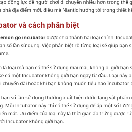
ạo động lực để người chơi di chuyển nhiều hơn trong thế gi
 phá địa điểm mới, điều mà Niantic hướng tới trong thiết 
ubator và cách phân biệt
emon go incubator
được chia thành hai loại chính: Incuba
ạn số lần sử dụng. Việc phân biệt rõ từng loại sẽ giúp bạn s
ame.
 là loại mà bạn có thể sử dụng mãi mãi, không bị giới hạn 
sẽ có một Incubator không giới hạn ngay từ đầu. Loại này
 chuyển dài hoặc khi bạn không muốn tiêu hao Incubator g
ới hạn số lần sử dụng thường xuất hiện dưới dạng vật phẩ
. Mỗi Incubator này chỉ có thể sử dụng để ấp một số lượng
 biến mất. Ưu điểm của loại này là thời gian ấp trứng được r
ới Incubator không giới hạn.