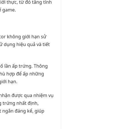
ới thực, từ đó tăng tính
kế game.
tor không giới hạn sử
ử dụng hiệu quả và tiết
số lần ấp trứng. Thông
 phù hợp để ấp những
iới hạn.
m nhận được qua nhiệm vụ
 trứng nhất định,
út ngắn đáng kể, giúp