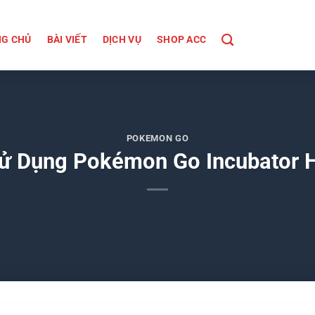
G CHỦ
BÀI VIẾT
DỊCH VỤ
SHOP ACC
POKEMON GO
ử Dụng Pokémon Go Incubator H