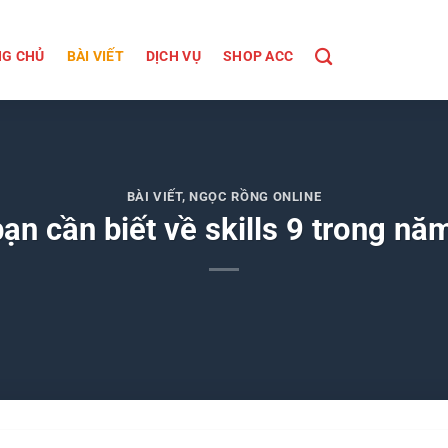
G CHỦ
BÀI VIẾT
DỊCH VỤ
SHOP ACC
BÀI VIẾT
,
NGỌC RỒNG ONLINE
ạn cần biết về skills 9 trong n