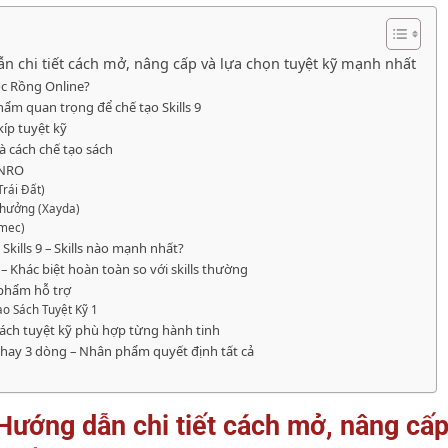
ẫn chi tiết cách mở, nâng cấp và lựa chọn tuyệt kỹ mạnh nhất
gọc Rồng Online?
phẩm quan trọng để chế tạo Skills 9
kíp tuyệt kỹ
và cách chế tạo sách
g NRO
rái Đất)
Chưởng (Xayda)
mec)
Skills 9 – Skills nào mạnh nhất?
 – Khác biệt hoàn toàn so với skills thường
 phẩm hỗ trợ
ạo Sách Tuyệt Kỹ 1
sách tuyệt kỹ phù hợp từng hành tinh
 hay 3 dòng – Nhân phẩm quyết định tất cả
Hướng dẫn chi tiết cách mở, nâng cấp