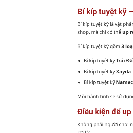
Bí kíp tuyệt kỹ 
Bí kíp tuyệt kỹ là vật ph
shop, mà chỉ có thể
up r
Bí kíp tuyệt kỹ gồm
3 loạ
Bí kíp tuyệt kỹ
Trái Đấ
Bí kíp tuyệt kỹ
Xayda
Bí kíp tuyệt kỹ
Namec
Mỗi hành tinh sẽ sử dụng
Điều kiện để up 
Không phải người chơi nào
rơi là: