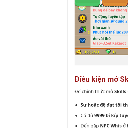
Điều kiện mở Sk
Để chính thức mở
Skills
Sư hoặc đệ đạt tối t
Có đủ
9999 bí kíp tuy
Đến gặp
NPC Whis
ở h