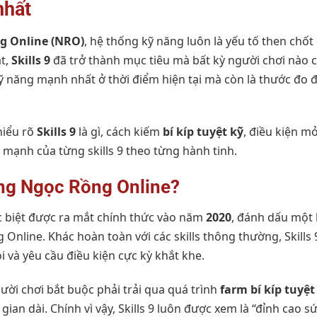
nhất
g Online (NRO)
, hệ thống kỹ năng luôn là yếu tố then chố
ắt,
Skills 9
đã trở thành mục tiêu mà bất kỳ người chơi nà
kỹ năng mạnh nhất ở thời điểm hiện tại mà còn là thước đo 
hiểu rõ
Skills 9
là gì, cách kiếm
bí kíp tuyệt kỹ
, điều kiện m
c mạnh của từng skills 9 theo từng hành tinh.
rong Ngọc Rồng Online?
c biệt được ra mắt chính thức vào năm
2020
, đánh dấu một 
nline. Khác hoàn toàn với các skills thông thường, Skills 
i và yêu cầu điều kiện cực kỳ khắt khe.
gười chơi bắt buộc phải trải qua quá trình
farm bí kíp tuyệt
 gian dài. Chính vì vậy, Skills 9 luôn được xem là “đỉnh cao