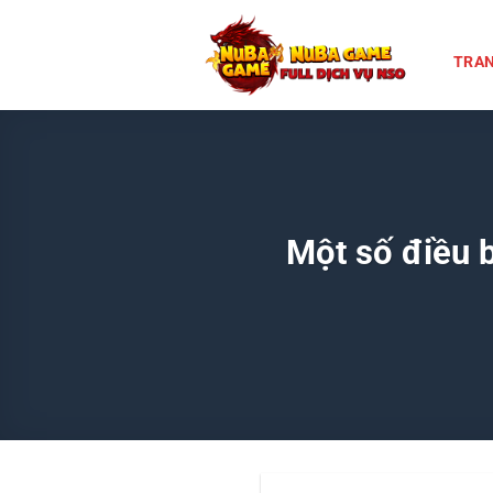
Chuyển
đến
TRAN
nội
dung
Một số điều b