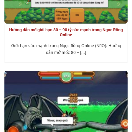
Hướng dẫn mở giới hạn 80 – 90 tỷ sức mạnh trong Ngọc Rồng
Online
Giới hạn sức mạnh trong Ngọc Rồng Online (NRO): Hướng
dẫn mở mốc 80 – [...]