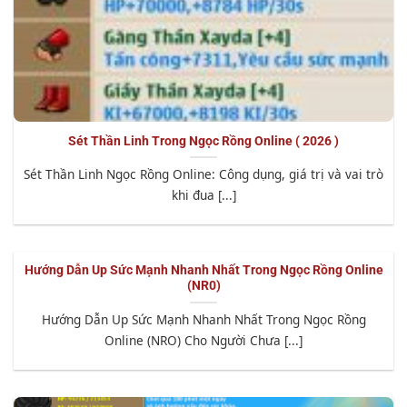
Sét Thần Linh Trong Ngọc Rồng Online ( 2026 )
Sét Thần Linh Ngọc Rồng Online: Công dụng, giá trị và vai trò
khi đua [...]
Hướng Dẫn Up Sức Mạnh Nhanh Nhất Trong Ngọc Rồng Online
(NR0)
Hướng Dẫn Up Sức Mạnh Nhanh Nhất Trong Ngọc Rồng
Online (NRO) Cho Người Chưa [...]