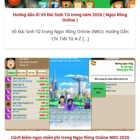
Hướng dẫn đi Võ Đài Sinh Tử trong năm 2026 ( Ngọc Rồng
Online )
Võ Đài Sinh Tử trong Ngọc Rồng Online (NRO): Hướng Dẫn
Chi Tiết Từ A-Z [...]
Cách kiếm ngọc miễn phí trong Ngọc Rồng Online NRO 2026