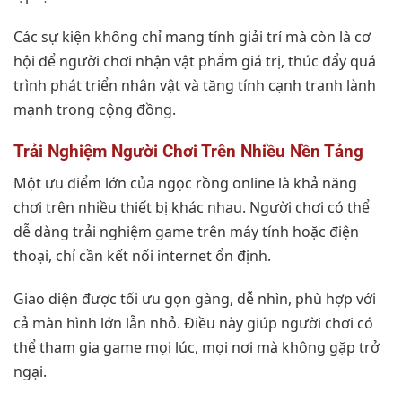
Các sự kiện không chỉ mang tính giải trí mà còn là cơ
hội để người chơi nhận vật phẩm giá trị, thúc đẩy quá
trình phát triển nhân vật và tăng tính cạnh tranh lành
mạnh trong cộng đồng.
Trải Nghiệm Người Chơi Trên Nhiều Nền Tảng
Một ưu điểm lớn của ngọc rồng online là khả năng
chơi trên nhiều thiết bị khác nhau. Người chơi có thể
dễ dàng trải nghiệm game trên máy tính hoặc điện
thoại, chỉ cần kết nối internet ổn định.
Giao diện được tối ưu gọn gàng, dễ nhìn, phù hợp với
cả màn hình lớn lẫn nhỏ. Điều này giúp người chơi có
thể tham gia game mọi lúc, mọi nơi mà không gặp trở
ngại.