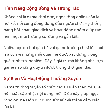
Tính Năng Cộng Đồng Và Tương Tác
Không chỉ là game chơi đơn, ngọc rồng online còn là
nơi kết nối cộng đồng đông đảo người chơi. Hệ thống
bang hội, chat, giao dịch và hoạt động nhóm giúp tạo
nên một môi trường sôi động và gắn kết.
Nhiều người chơi gắn bó với game không chỉ vì lối chơi
mà còn vì những mối quan hệ được xây dựng trong
quá trình trải nghiệm. Đây là giá trị mà không phải tựa
game nào cũng duy trì được trong thời gian dài.
Sự Kiện Và Hoạt Động Thường Xuyên
Game thường xuyên tổ chức các sự kiện theo mùa, lễ
hội hoặc cập nhật nội dung mới. Điều này giúp ngọc
rồng online luôn giữ được sức hút và tránh cảm giác
lặp lại.