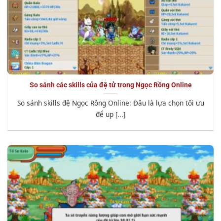
So sánh các skills của đệ tử trong Ngọc Rồng Online
So sánh skills đệ Ngọc Rồng Online: Đâu là lựa chọn tối ưu
để up [...]