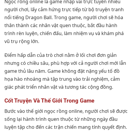
Ngọc rồng online là game nhập vai trực tuyến nhiều
người chơi, lấy cảm hứng trực tiếp từ bộ truyện tranh
nổi tiếng Dragon Ball. Trong game, người chơi sẽ hóa
thân thành các nhân vật quen thuộc, bắt đầu hành
trình rèn luyện, chiến đấu, làm nhiệm vụ và khám phá
vũ trụ rộng lớn.
Điểm hấp dẫn của trò chơi nằm ở lối chơi đơn giản
nhưng có chiều sâu, phù hợp với cả người chơi mới lẫn
game thủ lâu năm. Game không đặt nặng yếu tố đồ
họa hào nhoáng mà tập trung vào trải nghiệm, cảm
giác phát triển nhân vật và tương tác cộng đồng.
Cốt Truyện Và Thế Giới Trong Game
Bước vào thế giới ngọc rồng online, người chơi sẽ được
sống lại hành trình quen thuộc từ những ngày đầu
luyện tập cho đến các trận chiến mang tính quyết định.