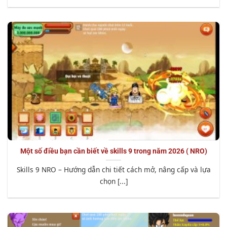
Một số điều bạn cần biết về skills 9 trong năm 2026 ( NRO)
Skills 9 NRO – Hướng dẫn chi tiết cách mở, nâng cấp và lựa
chọn [...]