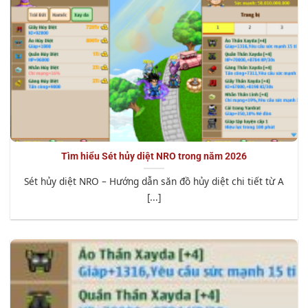
Tìm hiểu Sét hủy diệt NRO trong năm 2026
Sét hủy diệt NRO – Hướng dẫn săn đồ hủy diệt chi tiết từ A
[...]