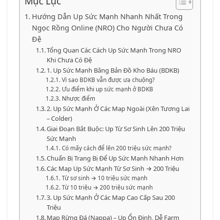
Mục Lục
Hướng Dẫn Up Sức Mạnh Nhanh Nhất Trong
Ngọc Rồng Online (NRO) Cho Người Chưa Có
Đệ
Tổng Quan Các Cách Up Sức Mạnh Trong NRO
Khi Chưa Có Đệ
1. Up Sức Mạnh Bằng Bản Đồ Kho Báu (BDKB)
Vì sao BDKB vẫn được ưa chuộng?
Ưu điểm khi up sức mạnh ở BDKB
Nhược điểm
2. Up Sức Mạnh Ở Các Map Ngoài (Xên Tương Lai
– Colder)
Giai Đoạn Bắt Buộc: Up Từ Sơ Sinh Lên 200 Triệu
Sức Mạnh
Có mấy cách để lên 200 triệu sức mạnh?
Chuẩn Bị Trang Bị Để Up Sức Mạnh Nhanh Hơn
Các Map Up Sức Mạnh Từ Sơ Sinh → 200 Triệu
Từ sơ sinh → 10 triệu sức mạnh
Từ 10 triệu → 200 triệu sức mạnh
3. Up Sức Mạnh Ở Các Map Cao Cấp Sau 200
Triệu
Map Rừng Đá (Nappa) – Up Ổn Định, Dễ Farm