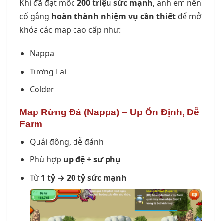
Khi đã đạt mốc
200 triệu sức mạnh
, anh em nên
cố gắng
hoàn thành nhiệm vụ cần thiết
để mở
khóa các map cao cấp như:
Nappa
Tương Lai
Colder
Map Rừng Đá (Nappa) – Up Ổn Định, Dễ
Farm
Quái đông, dễ đánh
Phù hợp
up đệ + sư phụ
Từ
1 tỷ → 20 tỷ sức mạnh