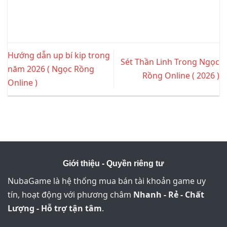
Hướng dẫn up bí kip trong
Sét Thần Linh Trong Ngọc
năm 2026 ( Ngọc Rồng
Rồng Online ( 2026 )
Online )
Giới thiệu - Quyền riêng tư
NubaGame là hệ thống mua bán tài khoản game uy
tín, hoạt động với phương châm
Nhanh - Rẻ - Chất
Lượng - Hỗ trợ tận tâm
.