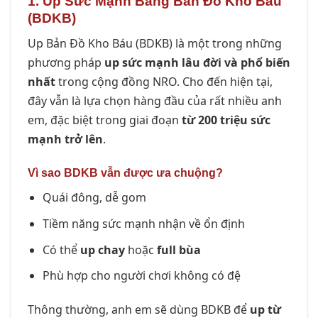
1. Up Sức Mạnh Bằng Bản Đồ Kho Báu
(BDKB)
Up Bản Đồ Kho Báu (BDKB) là một trong những
phương pháp
up sức mạnh lâu đời và phổ biến
nhất
trong cộng đồng NRO. Cho đến hiện tại,
đây vẫn là lựa chọn hàng đầu của rất nhiều anh
em, đặc biệt trong giai đoạn
từ 200 triệu sức
mạnh trở lên
.
Vì sao BDKB vẫn được ưa chuộng?
Quái đông, dễ gom
Tiềm năng sức mạnh nhận về ổn định
Có thể
up chay
hoặc
full bùa
Phù hợp cho người chơi không có đệ
Thông thường, anh em sẽ dùng BDKB để
up từ