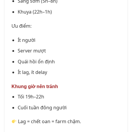
Sáng sớm (5h–8h)
Khuya (22h–1h)
Ưu điểm:
Ít người
Server mượt
Quái hồi ổn định
Ít lag, ít delay
Khung giờ nên tránh
Tối 19h–22h
Cuối tuần đông người
Lag = chết oan = farm chậm.