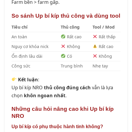
Farm bền > farm gấp.
So sánh Up bí kíp thủ công và dùng tool
Tiêu chí
Thủ công
Tool / Mod
An toàn
Rất cao
Rất thấp
Nguy cơ khóa nick
Không
Rất cao
Ổn định lâu dài
Có
Không
Công sức
Trung bình
Nhẹ tay
Kết luận
:
Up bí kíp NRO
thủ công đúng cách
vẫn là lựa
chọn
khôn ngoan nhất
.
Những câu hỏi nâng cao khi Up bí kíp
NRO
Up bí kíp có phụ thuộc hành tinh không?