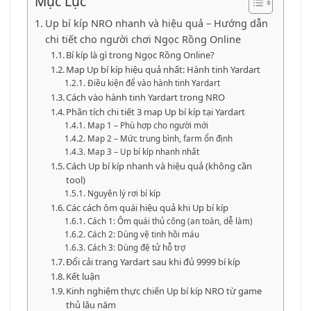
Mục Lục
Up bí kíp NRO nhanh và hiệu quả – Hướng dẫn
chi tiết cho người chơi Ngọc Rồng Online
Bí kíp là gì trong Ngọc Rồng Online?
Map Up bí kíp hiệu quả nhất: Hành tinh Yardart
Điều kiện để vào hành tinh Yardart
Cách vào hành tinh Yardart trong NRO
Phân tích chi tiết 3 map Up bí kíp tại Yardart
Map 1 – Phù hợp cho người mới
Map 2 – Mức trung bình, farm ổn định
Map 3 – Up bí kíp nhanh nhất
Cách Up bí kíp nhanh và hiệu quả (không cần
tool)
Nguyên lý rơi bí kíp
Các cách ôm quái hiệu quả khi Up bí kíp
Cách 1: Ôm quái thủ công (an toàn, dễ làm)
Cách 2: Dùng vệ tinh hồi máu
Cách 3: Dùng đệ tử hỗ trợ
Đổi cải trang Yardart sau khi đủ 9999 bí kíp
Kết luận
Kinh nghiệm thực chiến Up bí kíp NRO từ game
thủ lâu năm