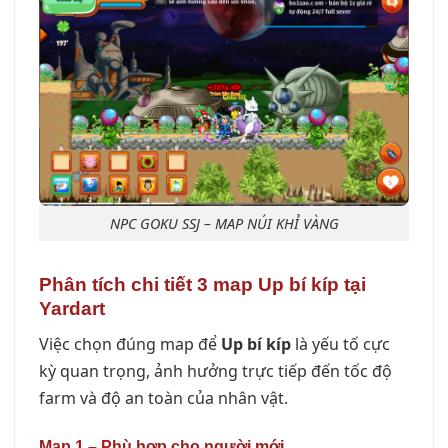
NPC GOKU SSJ – MAP NÚI KHỈ VÀNG
Phân tích chi tiết 3 map Up bí kíp tại
Yardart
Việc chọn đúng map để
Up bí kíp
là yếu tố cực
kỳ quan trọng, ảnh hưởng trực tiếp đến tốc độ
farm và độ an toàn của nhân vật.
Map 1 – Phù hợp cho người mới