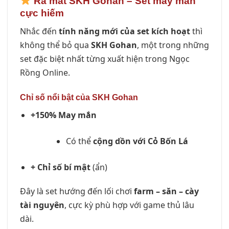
Ra mắt SKH Gohan – Set may mắn
cực hiếm
Nhắc đến
tính năng mới của set kích hoạt
thì
không thể bỏ qua
SKH Gohan
, một trong những
set đặc biệt nhất từng xuất hiện trong Ngọc
Rồng Online.
Chỉ số nổi bật của SKH Gohan
+150% May mắn
Có thể
cộng dồn với Cỏ Bốn Lá
+ Chỉ số bí mật
(ẩn)
Đây là set hướng đến lối chơi
farm – săn – cày
tài nguyên
, cực kỳ phù hợp với game thủ lâu
dài.