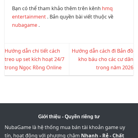
Bạn có thể tham khảo thêm trên kênh
hmq
entertainment
. Bản quyền bài viết thuộc về
nubagame
.
Hướng dẫn chi tiết cách
Hướng dẫn cách đi Bản đồ
treo up set kích hoạt 24/7
kho báu cho các cư dân
trong Ngọc Rồng Online
trong năm 2026
Giới thiệu - Quyền riêng tư
NubaGame là hệ thống mua bán tài khoản game uy
tín, hoạt động với phương châm
Nhanh - Rẻ - Chất