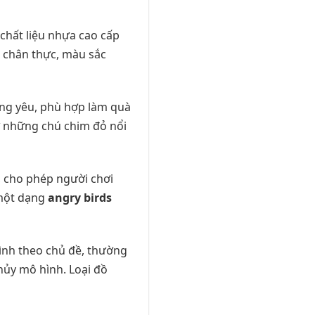
 chất liệu nhựa cao cấp
h chân thực, màu sắc
áng yêu, phù hợp làm quà
ừ những chú chim đỏ nổi
h, cho phép người chơi
 một dạng
angry birds
ình theo chủ đề, thường
hủy mô hình. Loại đồ