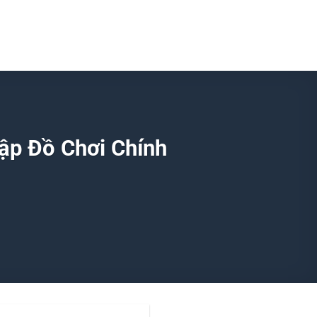
ập Đồ Chơi Chính