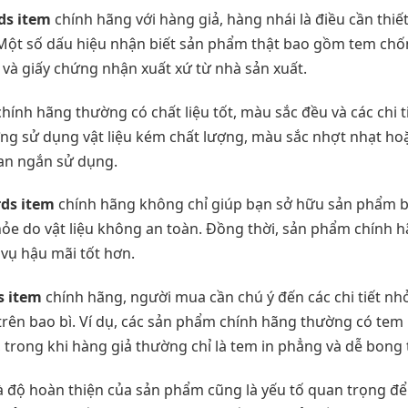
ds item
chính hãng với hàng giả, hàng nhái là điều cần thi
 Một số dấu hiệu nhận biết sản phẩm thật bao gồm tem chốn
 và giấy chứng nhận xuất xứ từ nhà sản xuất.
ính hãng thường có chất liệu tốt, màu sắc đều và các chi ti
ờng sử dụng vật liệu kém chất lượng, màu sắc nhợt nhạt ho
an ngắn sử dụng.
rds item
chính hãng không chỉ giúp bạn sở hữu sản phẩm 
khỏe do vật liệu không an toàn. Đồng thời, sản phẩm chính 
vụ hậu mãi tốt hơn.
s item
chính hãng, người mua cần chú ý đến các chi tiết n
trên bao bì. Ví dụ, các sản phẩm chính hãng thường có tem
trong khi hàng giả thường chỉ là tem in phẳng và dễ bong 
và độ hoàn thiện của sản phẩm cũng là yếu tố quan trọng để