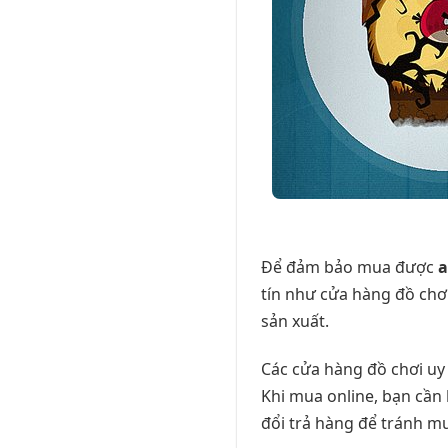
Để đảm bảo mua được
a
tín như cửa hàng đồ chơ
sản xuất.
Các cửa hàng đồ chơi uy
Khi mua online, bạn cần 
đổi trả hàng để tránh mu