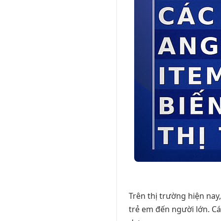
Trên thị trường hiện nay
trẻ em đến người lớn. Cá