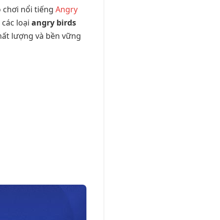
 chơi nổi tiếng
Angry
 các loại
angry birds
hất lượng và bền vững