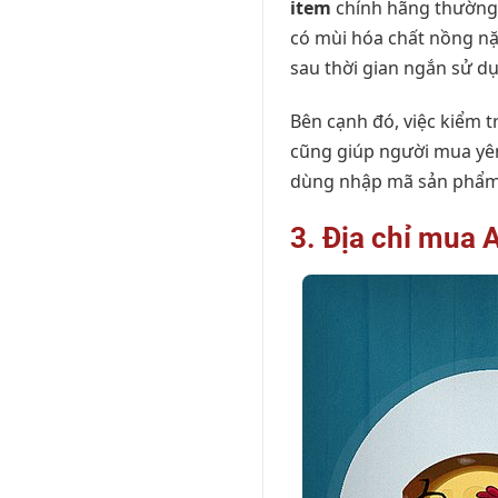
item
chính hãng thường 
có mùi hóa chất nồng nặc
sau thời gian ngắn sử d
Bên cạnh đó, việc kiểm 
cũng giúp người mua yê
dùng nhập mã sản phẩm v
3. Địa chỉ mua A