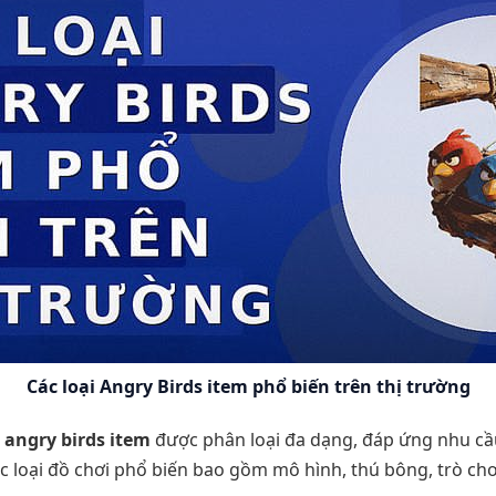
Các loại Angry Birds item phổ biến trên thị trường
,
angry birds item
được phân loại đa dạng, đáp ứng nhu cầ
c loại đồ chơi phổ biến bao gồm mô hình, thú bông, trò chơi