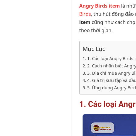
Angry Birds item
là nhữ
Birds
, thu hút đông đảo 
item
cũng như cách chọn
theo thời gian.
Mục Lục
1. Các loại Angry Birds
2. Cách nhận biết Angr
3. Địa chỉ mua Angry Bi
4. Giá trị sưu tập và đầ
5. Ứng dụng Angry Birds
1. Các loại Angr