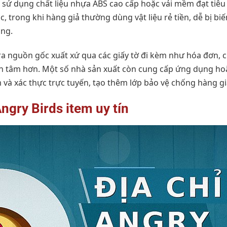
sử dụng chất liệu nhựa ABS cao cấp hoặc vải mềm đạt tiêu
, trong khi hàng giả thường dùng vật liệu rẻ tiền, dễ bị b
ụng.
tra nguồn gốc xuất xứ qua các giấy tờ đi kèm như hóa đơn,
n tâm hơn. Một số nhà sản xuất còn cung cấp ứng dụng ho
à xác thực trực tuyến, tạo thêm lớp bảo vệ chống hàng gi
ngry Birds item uy tín