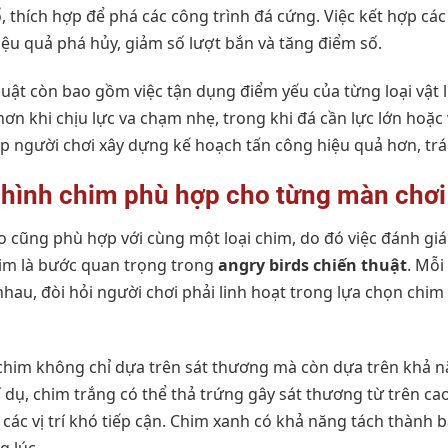
 thích hợp để phá các công trình đá cứng. Việc kết hợp các
hiệu quả phá hủy, giảm số lượt bắn và tăng điểm số.
uật còn bao gồm việc tận dụng điểm yếu của từng loại vật li
hơn khi chịu lực va chạm nhẹ, trong khi đá cần lực lớn hoặc
úp người chơi xây dựng kế hoạch tấn công hiệu quả hơn, trá
 hình chim phù hợp cho từng màn chơi
 cũng phù hợp với cùng một loại chim, do đó việc đánh gi
him là bước quan trọng trong
angry birds chiến thuật
. Mỗi
 nhau, đòi hỏi người chơi phải linh hoạt trong lựa chọn chim
him không chỉ dựa trên sát thương mà còn dựa trên khả n
í dụ, chim trắng có thể thả trứng gây sát thương từ trên cao
 các vị trí khó tiếp cận. Chim xanh có khả năng tách thành b
g lúc.