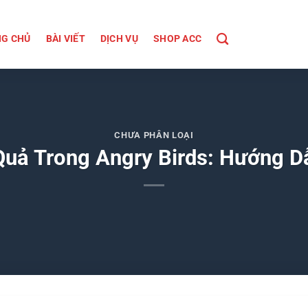
G CHỦ
BÀI VIẾT
DỊCH VỤ
SHOP ACC
CHƯA PHÂN LOẠI
Quả Trong Angry Birds: Hướng D