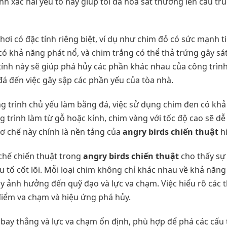
nh xác hai yếu tố này giúp tối đa hóa sát thương lên cấu tr
chơi có đặc tính riêng biệt, ví dụ như chim đỏ có sức mạnh 
ó khả năng phát nổ, và chim trắng có thể thả trứng gây sá
tính này sẽ giúp phá hủy các phần khác nhau của công trình
 đá đến việc gây sập các phần yếu của tòa nhà.
ông trình chủ yếu làm bằng đá, việc sử dụng chim đen có khả
ông trình làm từ gỗ hoặc kính, chim vàng với tốc độ cao sẽ 
ơ chế này chính là nền tảng của
angry birds chiến thuật
hi
 chế chiến thuật trong
angry birds chiến thuật
cho thấy sự 
ếu tố cốt lõi. Mỗi loại chim không chỉ khác nhau về khả năn
ay ảnh hưởng đến quỹ đạo và lực va chạm. Việc hiểu rõ các 
điểm va chạm và hiệu ứng phá hủy.
bay thẳng và lực va chạm ổn định, phù hợp để phá các cấu 