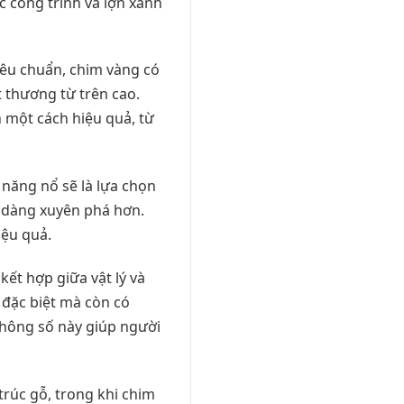
úc công trình và lợn xanh
tiêu chuẩn, chim vàng có
t thương từ trên cao.
 một cách hiệu quả, từ
 năng nổ sẽ là lựa chọn
dễ dàng xuyên phá hơn.
ệu quả.
kết hợp giữa vật lý và
g đặc biệt mà còn có
thông số này giúp người
trúc gỗ, trong khi chim