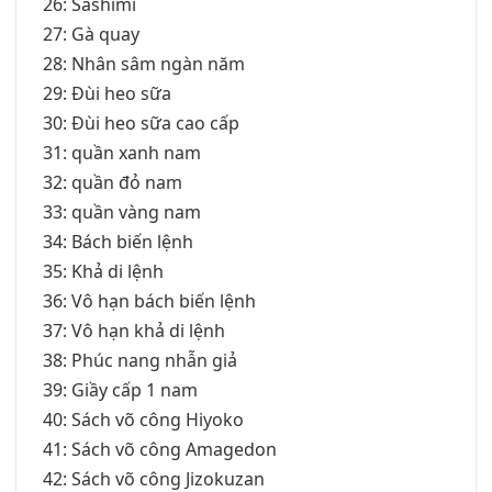
26: Sashimi
27: Gà quay
28: Nhân sâm ngàn năm
29: Đùi heo sữa
30: Đùi heo sữa cao cấp
31: quần xanh nam
32: quần đỏ nam
33: quần vàng nam
34: Bách biến lệnh
35: Khả di lệnh
36: Vô hạn bách biến lệnh
37: Vô hạn khả di lệnh
38: Phúc nang nhẫn giả
39: Giầy cấp 1 nam
40: Sách võ công Hiyoko
41: Sách võ công Amagedon
42: Sách võ công Jizokuzan