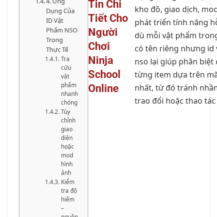
4. Ứng
Tin Chi
kho đồ, giao dịch, mo
Dụng Của
Tiết Cho
ID Vật
phát triển tính năng h
Người
Phẩm NSO
dù mỗi vật phẩm tron
Trong
Chơi
có tên riêng nhưng id
Thực Tế
Ninja
Tra
nso lại giúp phân biệt
cứu
School
từng item dựa trên mã
vật
phẩm
Online
nhất, từ đó tránh nhầm
nhanh
trao đổi hoặc thao tác 
chóng
Tùy
chỉnh
giao
diện
hoặc
mod
hình
ảnh
Kiểm
tra độ
hiếm
–
nguồn