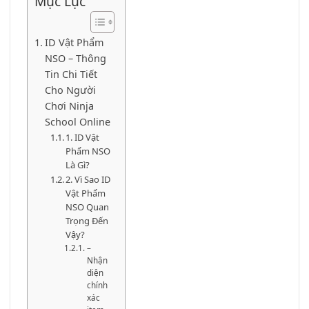
Mục Lục
ID Vật Phẩm
NSO – Thông
Tin Chi Tiết
Cho Người
Chơi Ninja
School Online
1. ID Vật
Phẩm NSO
Là Gì?
2. Vì Sao ID
Vật Phẩm
NSO Quan
Trọng Đến
Vậy?
–
Nhận
diện
chính
xác