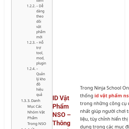
item
– Dễ
dàng
theo
dõi
vật
phẩm
mới
– Hỗ
trợ
tool,
mod,
plugin
–
Quản
lý kho
đồ
Trong Ninja School Onl
hiệu
thống
id vật phẩm n
quả
ID Vật
3. Danh
trong những công cụ 
Phẩm
Mục Các
nhất giúp người chơi 
Nhóm Vật
NSO –
Phẩm
liệu, tùy chỉnh hiển th
Thông
Trong NSO
dụng trong các mục đí