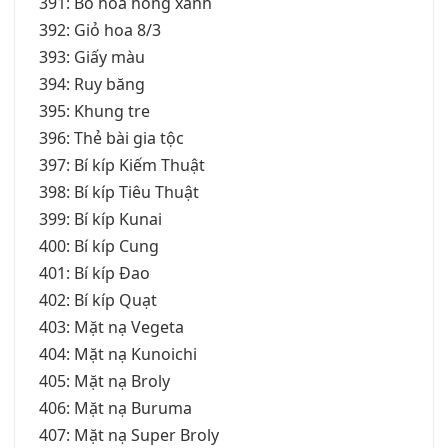
391: Bó hoa hồng xanh
392: Giỏ hoa 8/3
393: Giấy màu
394: Ruy băng
395: Khung tre
396: Thẻ bài gia tộc
397: Bí kíp Kiếm Thuật
398: Bí kíp Tiêu Thuật
399: Bí kíp Kunai
400: Bí kíp Cung
401: Bí kíp Đao
402: Bí kíp Quạt
403: Mặt nạ Vegeta
404: Mặt nạ Kunoichi
405: Mặt nạ Broly
406: Mặt nạ Buruma
407: Mặt nạ Super Broly