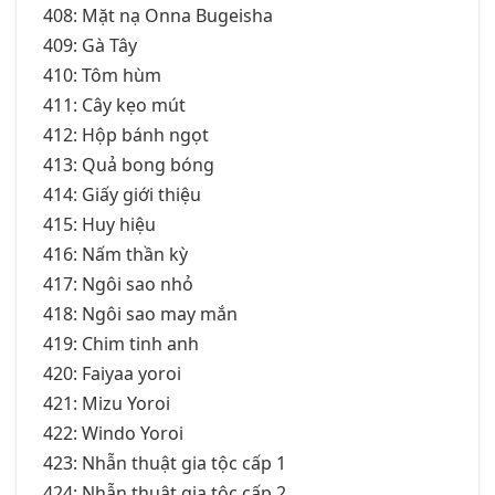
408: Mặt nạ Onna Bugeisha
409: Gà Tây
410: Tôm hùm
411: Cây kẹo mút
412: Hộp bánh ngọt
413: Quả bong bóng
414: Giấy giới thiệu
415: Huy hiệu
416: Nấm thần kỳ
417: Ngôi sao nhỏ
418: Ngôi sao may mắn
419: Chim tinh anh
420: Faiyaa yoroi
421: Mizu Yoroi
422: Windo Yoroi
423: Nhẫn thuật gia tộc cấp 1
424: Nhẫn thuật gia tộc cấp 2