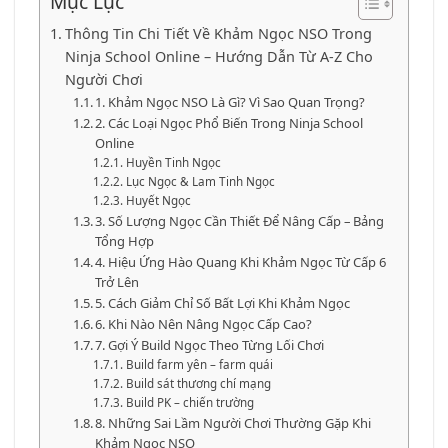
Mục Lục
Thông Tin Chi Tiết Về Khảm Ngọc NSO Trong
Ninja School Online – Hướng Dẫn Từ A-Z Cho
Người Chơi
1. Khảm Ngọc NSO Là Gì? Vì Sao Quan Trọng?
2. Các Loại Ngọc Phổ Biến Trong Ninja School
Online
Huyền Tinh Ngọc
Lục Ngọc & Lam Tinh Ngọc
Huyết Ngọc
3. Số Lượng Ngọc Cần Thiết Để Nâng Cấp – Bảng
Tổng Hợp
4. Hiệu Ứng Hào Quang Khi Khảm Ngọc Từ Cấp 6
Trở Lên
5. Cách Giảm Chỉ Số Bất Lợi Khi Khảm Ngọc
6. Khi Nào Nên Nâng Ngọc Cấp Cao?
7. Gợi Ý Build Ngọc Theo Từng Lối Chơi
Build farm yên – farm quái
Build sát thương chí mạng
Build PK – chiến trường
8. Những Sai Lầm Người Chơi Thường Gặp Khi
Khảm Ngọc NSO