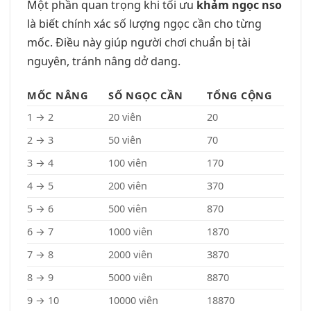
Một phần quan trọng khi tối ưu
khảm ngọc nso
là biết chính xác số lượng ngọc cần cho từng
mốc. Điều này giúp người chơi chuẩn bị tài
nguyên, tránh nâng dở dang.
MỐC NÂNG
SỐ NGỌC CẦN
TỔNG CỘNG
1 → 2
20 viên
20
2 → 3
50 viên
70
3 → 4
100 viên
170
4 → 5
200 viên
370
5 → 6
500 viên
870
6 → 7
1000 viên
1870
7 → 8
2000 viên
3870
8 → 9
5000 viên
8870
9 → 10
10000 viên
18870