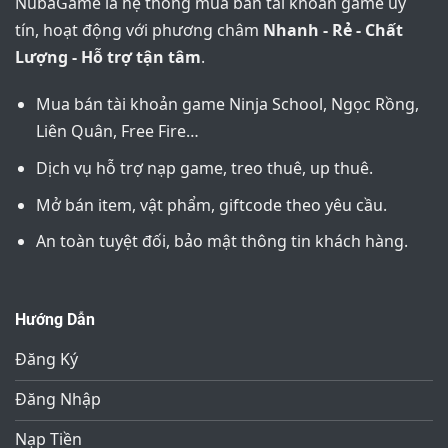
NubaGame là hệ thống mua bán tài khoản game uy
tín, hoạt động với phương châm
Nhanh - Rẻ - Chất
Lượng - Hỗ trợ tận tâm
.
Mua bán tài khoản game Ninja School, Ngọc Rồng,
Liên Quân, Free Fire…
Dịch vụ hỗ trợ nạp game, treo thuê, up thuê.
Mở bán item, vật phẩm, giftcode theo yêu cầu.
An toàn tuyệt đối, bảo mật thông tin khách hàng.
Hướng Dẫn
Đăng Ký
Đăng Nhập
Nạp Tiền