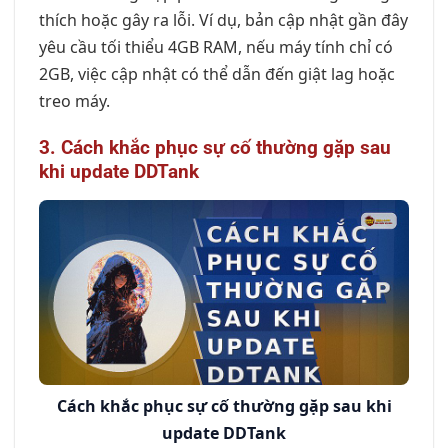
thích hoặc gây ra lỗi. Ví dụ, bản cập nhật gần đây
yêu cầu tối thiểu 4GB RAM, nếu máy tính chỉ có
2GB, việc cập nhật có thể dẫn đến giật lag hoặc
treo máy.
3. Cách khắc phục sự cố thường gặp sau
khi update DDTank
Cách khắc phục sự cố thường gặp sau khi
update DDTank