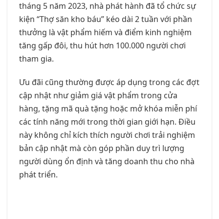
tháng 5 năm 2023, nhà phát hành đã tổ chức sự
kiện “Thợ săn kho báu” kéo dài 2 tuần với phần
thưởng là vật phẩm hiếm và điểm kinh nghiệm
tăng gấp đôi, thu hút hơn 100.000 người chơi
tham gia.
Ưu đãi cũng thường được áp dụng trong các đợt
cập nhật như giảm giá vật phẩm trong cửa
hàng, tặng mã quà tặng hoặc mở khóa miễn phí
các tính năng mới trong thời gian giới hạn. Điều
này không chỉ kích thích người chơi trải nghiệm
bản cập nhật mà còn góp phần duy trì lượng
người dùng ổn định và tăng doanh thu cho nhà
phát triển.