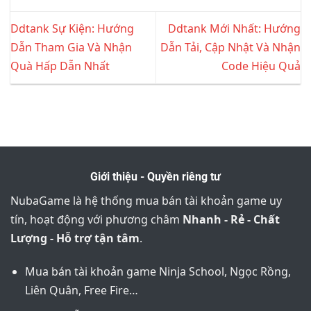
Ddtank Sự Kiện: Hướng
Ddtank Mới Nhất: Hướng
Dẫn Tham Gia Và Nhận
Dẫn Tải, Cập Nhật Và Nhận
Quà Hấp Dẫn Nhất
Code Hiệu Quả
Giới thiệu - Quyền riêng tư
NubaGame là hệ thống mua bán tài khoản game uy
tín, hoạt động với phương châm
Nhanh - Rẻ - Chất
Lượng - Hỗ trợ tận tâm
.
Mua bán tài khoản game Ninja School, Ngọc Rồng,
Liên Quân, Free Fire…