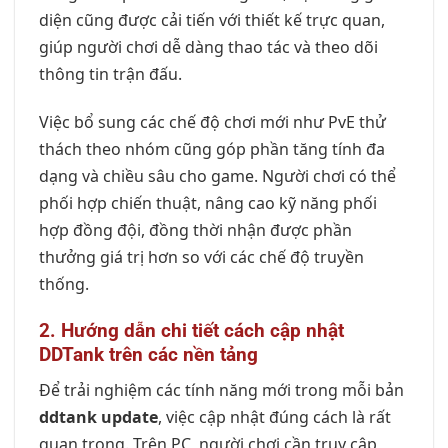
diện cũng được cải tiến với thiết kế trực quan,
giúp người chơi dễ dàng thao tác và theo dõi
thông tin trận đấu.
Việc bổ sung các chế độ chơi mới như PvE thử
thách theo nhóm cũng góp phần tăng tính đa
dạng và chiều sâu cho game. Người chơi có thể
phối hợp chiến thuật, nâng cao kỹ năng phối
hợp đồng đội, đồng thời nhận được phần
thưởng giá trị hơn so với các chế độ truyền
thống.
2. Hướng dẫn chi tiết cách cập nhật
DDTank trên các nền tảng
Để trải nghiệm các tính năng mới trong mỗi bản
ddtank update
, việc cập nhật đúng cách là rất
quan trọng. Trên PC, người chơi cần truy cập