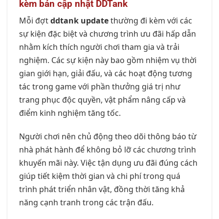
kèm bản cập nhật DDTank
Mỗi đợt
ddtank update
thường đi kèm với các
sự kiện đặc biệt và chương trình ưu đãi hấp dẫn
nhằm kích thích người chơi tham gia và trải
nghiệm. Các sự kiện này bao gồm nhiệm vụ thời
gian giới hạn, giải đấu, và các hoạt động tương
tác trong game với phần thưởng giá trị như
trang phục độc quyền, vật phẩm nâng cấp và
điểm kinh nghiệm tăng tốc.
Người chơi nên chủ động theo dõi thông báo từ
nhà phát hành để không bỏ lỡ các chương trình
khuyến mãi này. Việc tận dụng ưu đãi đúng cách
giúp tiết kiệm thời gian và chi phí trong quá
trình phát triển nhân vật, đồng thời tăng khả
năng cạnh tranh trong các trận đấu.