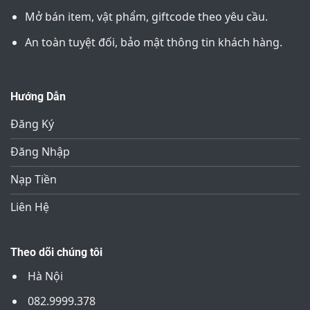
Mở bán item, vật phẩm, giftcode theo yêu cầu.
An toàn tuyệt đối, bảo mật thông tin khách hàng.
Hướng Dẫn
Đăng Ký
Đăng Nhập
Nạp Tiền
Liên Hệ
Theo dõi chúng tôi
Hà Nội
082.9999.378