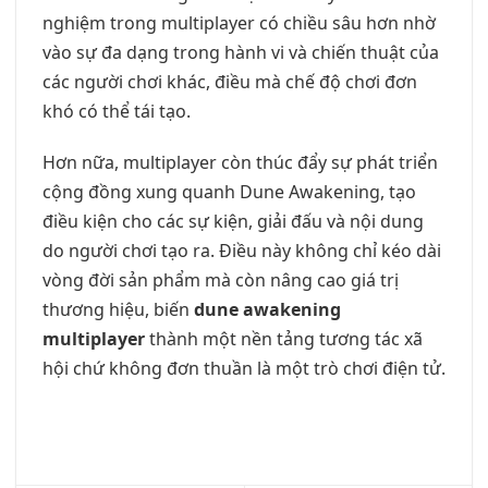
nghiệm trong multiplayer có chiều sâu hơn nhờ
vào sự đa dạng trong hành vi và chiến thuật của
các người chơi khác, điều mà chế độ chơi đơn
khó có thể tái tạo.
Hơn nữa, multiplayer còn thúc đẩy sự phát triển
cộng đồng xung quanh Dune Awakening, tạo
điều kiện cho các sự kiện, giải đấu và nội dung
do người chơi tạo ra. Điều này không chỉ kéo dài
vòng đời sản phẩm mà còn nâng cao giá trị
thương hiệu, biến
dune awakening
multiplayer
thành một nền tảng tương tác xã
hội chứ không đơn thuần là một trò chơi điện tử.