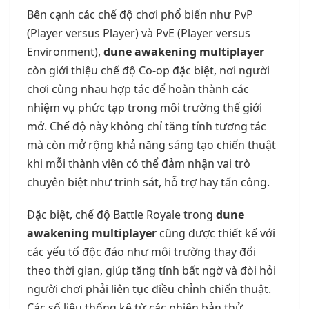
Bên cạnh các chế độ chơi phổ biến như PvP
(Player versus Player) và PvE (Player versus
Environment),
dune awakening multiplayer
còn giới thiệu chế độ Co-op đặc biệt, nơi người
chơi cùng nhau hợp tác để hoàn thành các
nhiệm vụ phức tạp trong môi trường thế giới
mở. Chế độ này không chỉ tăng tính tương tác
mà còn mở rộng khả năng sáng tạo chiến thuật
khi mỗi thành viên có thể đảm nhận vai trò
chuyên biệt như trinh sát, hỗ trợ hay tấn công.
Đặc biệt, chế độ Battle Royale trong
dune
awakening multiplayer
cũng được thiết kế với
các yếu tố độc đáo như môi trường thay đổi
theo thời gian, giúp tăng tính bất ngờ và đòi hỏi
người chơi phải liên tục điều chỉnh chiến thuật.
Các số liệu thống kê từ các phiên bản thử