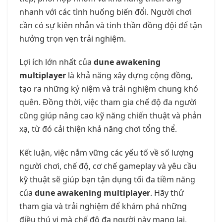
nhanh với các tình huống biến đổi. Người chơi
cần có sự kiên nhẫn và tinh thần đồng đội để tận
hưởng trọn vẹn trải nghiệm.
Lợi ích lớn nhất của
dune awakening
multiplayer
là khả năng xây dựng cộng đồng,
tạo ra những kỷ niệm và trải nghiệm chung khó
quên. Đồng thời, việc tham gia chế độ đa người
cũng giúp nâng cao kỹ năng chiến thuật và phản
xạ, từ đó cải thiện khả năng chơi tổng thể.
Kết luận, việc nắm vững các yếu tố về số lượng
người chơi, chế độ, cơ chế gameplay và yêu cầu
kỹ thuật sẽ giúp bạn tận dụng tối đa tiềm năng
của
dune awakening multiplayer
. Hãy thử
tham gia và trải nghiệm để khám phá những
điều thú vị mà chế độ đa người này mang lại,