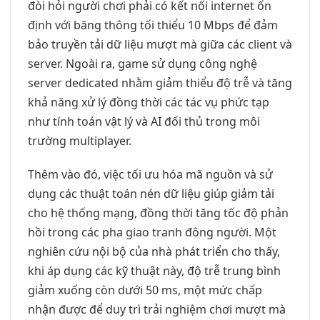
đòi hỏi người chơi phải có kết nối internet ổn
định với băng thông tối thiểu 10 Mbps để đảm
bảo truyền tải dữ liệu mượt mà giữa các client và
server. Ngoài ra, game sử dụng công nghệ
server dedicated nhằm giảm thiểu độ trễ và tăng
khả năng xử lý đồng thời các tác vụ phức tạp
như tính toán vật lý và AI đối thủ trong môi
trường multiplayer.
Thêm vào đó, việc tối ưu hóa mã nguồn và sử
dụng các thuật toán nén dữ liệu giúp giảm tải
cho hệ thống mạng, đồng thời tăng tốc độ phản
hồi trong các pha giao tranh đông người. Một
nghiên cứu nội bộ của nhà phát triển cho thấy,
khi áp dụng các kỹ thuật này, độ trễ trung bình
giảm xuống còn dưới 50 ms, một mức chấp
nhận được để duy trì trải nghiệm chơi mượt mà