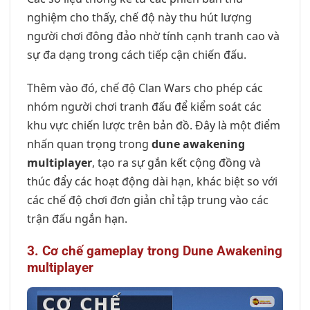
nghiệm cho thấy, chế độ này thu hút lượng
người chơi đông đảo nhờ tính cạnh tranh cao và
sự đa dạng trong cách tiếp cận chiến đấu.
Thêm vào đó, chế độ Clan Wars cho phép các
nhóm người chơi tranh đấu để kiểm soát các
khu vực chiến lược trên bản đồ. Đây là một điểm
nhấn quan trọng trong
dune awakening
multiplayer
, tạo ra sự gắn kết cộng đồng và
thúc đẩy các hoạt động dài hạn, khác biệt so với
các chế độ chơi đơn giản chỉ tập trung vào các
trận đấu ngắn hạn.
3. Cơ chế gameplay trong Dune Awakening
multiplayer