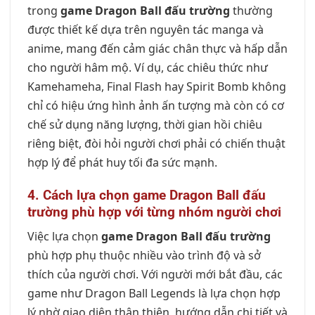
trong
game Dragon Ball đấu trường
thường
được thiết kế dựa trên nguyên tác manga và
anime, mang đến cảm giác chân thực và hấp dẫn
cho người hâm mộ. Ví dụ, các chiêu thức như
Kamehameha, Final Flash hay Spirit Bomb không
chỉ có hiệu ứng hình ảnh ấn tượng mà còn có cơ
chế sử dụng năng lượng, thời gian hồi chiêu
riêng biệt, đòi hỏi người chơi phải có chiến thuật
hợp lý để phát huy tối đa sức mạnh.
4. Cách lựa chọn game Dragon Ball đấu
trường phù hợp với từng nhóm người chơi
Việc lựa chọn
game Dragon Ball đấu trường
phù hợp phụ thuộc nhiều vào trình độ và sở
thích của người chơi. Với người mới bắt đầu, các
game như Dragon Ball Legends là lựa chọn hợp
lý nhờ giao diện thân thiện, hướng dẫn chi tiết và