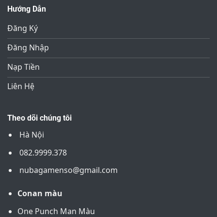
Hướng Dẫn
Đăng Ký
Đăng Nhập
Nạp Tiền
Liên Hệ
Theo dõi chúng tôi
Hà Nội
082.9999.378
nubagamenso@gmail.com
Conan màu
One Punch Man Màu