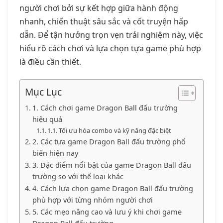
người chơi bởi sự kết hợp giữa hành động
nhanh, chiến thuật sâu sắc và cốt truyện hấp
dẫn. Để tận hưởng trọn vẹn trải nghiệm này, việc
hiểu rõ cách chơi và lựa chọn tựa game phù hợp
là điều cần thiết.
Mục Lục
1. Cách chơi game Dragon Ball đấu trường
hiệu quả
1.1. Tối ưu hóa combo và kỹ năng đặc biệt
2. Các tựa game Dragon Ball đấu trường phổ
biến hiện nay
3. Đặc điểm nổi bật của game Dragon Ball đấu
trường so với thể loại khác
4. Cách lựa chọn game Dragon Ball đấu trường
phù hợp với từng nhóm người chơi
5. Các mẹo nâng cao và lưu ý khi chơi game