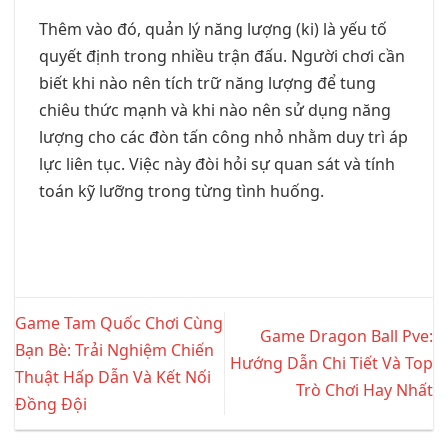
Thêm vào đó, quản lý năng lượng (ki) là yếu tố
quyết định trong nhiều trận đấu. Người chơi cần
biết khi nào nên tích trữ năng lượng để tung
chiêu thức mạnh và khi nào nên sử dụng năng
lượng cho các đòn tấn công nhỏ nhằm duy trì áp
lực liên tục. Việc này đòi hỏi sự quan sát và tính
toán kỹ lưỡng trong từng tình huống.
Game Tam Quốc Chơi Cùng
Game Dragon Ball Pve:
Bạn Bè: Trải Nghiệm Chiến
Hướng Dẫn Chi Tiết Và Top
Thuật Hấp Dẫn Và Kết Nối
Trò Chơi Hay Nhất
Đồng Đội