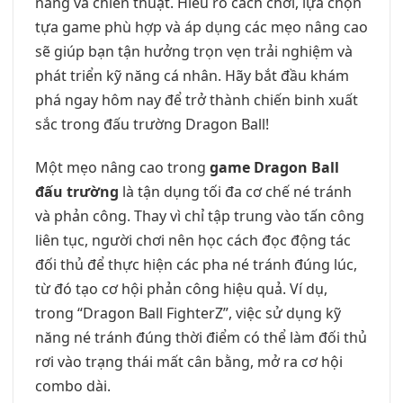
năng và chiến thuật. Hiểu rõ cách chơi, lựa chọn
tựa game phù hợp và áp dụng các mẹo nâng cao
sẽ giúp bạn tận hưởng trọn vẹn trải nghiệm và
phát triển kỹ năng cá nhân. Hãy bắt đầu khám
phá ngay hôm nay để trở thành chiến binh xuất
sắc trong đấu trường Dragon Ball!
Một mẹo nâng cao trong
game Dragon Ball
đấu trường
là tận dụng tối đa cơ chế né tránh
và phản công. Thay vì chỉ tập trung vào tấn công
liên tục, người chơi nên học cách đọc động tác
đối thủ để thực hiện các pha né tránh đúng lúc,
từ đó tạo cơ hội phản công hiệu quả. Ví dụ,
trong “Dragon Ball FighterZ”, việc sử dụng kỹ
năng né tránh đúng thời điểm có thể làm đối thủ
rơi vào trạng thái mất cân bằng, mở ra cơ hội
combo dài.