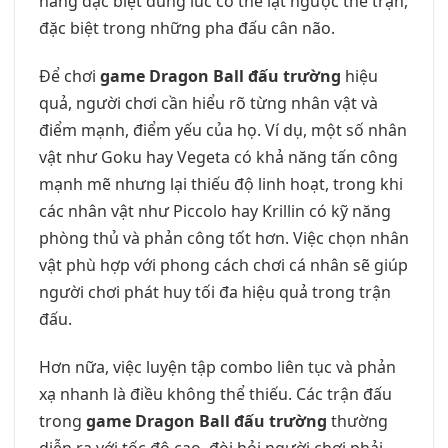
năng đặc biệt đúng lúc có thể lật ngược thế trận,
đặc biệt trong những pha đấu cân não.
Để chơi
game Dragon Ball đấu trường
hiệu
quả, người chơi cần hiểu rõ từng nhân vật và
điểm mạnh, điểm yếu của họ. Ví dụ, một số nhân
vật như Goku hay Vegeta có khả năng tấn công
mạnh mẽ nhưng lại thiếu độ linh hoạt, trong khi
các nhân vật như Piccolo hay Krillin có kỹ năng
phòng thủ và phản công tốt hơn. Việc chọn nhân
vật phù hợp với phong cách chơi cá nhân sẽ giúp
người chơi phát huy tối đa hiệu quả trong trận
đấu.
Hơn nữa, việc luyện tập combo liên tục và phản
xạ nhanh là điều không thể thiếu. Các trận đấu
trong
game Dragon Ball đấu trường
thường
diễn ra với tốc độ cao, đòi hỏi người chơi phải