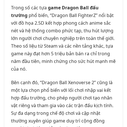
Trong số các tựa
game Dragon Ball đấu
trường
phổ biến, “Dragon Ball FighterZ” nổi bật
với đồ họa 2.5D kết hợp phong cách anime sắc
nét và hệ thống combo phức tạp, thu hút lượng
lớn người chơi chuyên nghiệp trên toàn thế giới.
Theo số liệu từ Steam và các nền tảng khác, tựa
game này đạt hơn 5 triệu bản bán ra chỉ trong
năm đầu tiên, minh chứng cho sức hút mạnh mẽ
của nó.
Bên cạnh đó, “Dragon Ball Xenoverse 2” cũng là
một lựa chọn phổ biến với lối chơi nhập vai kết
hợp đấu trường, cho phép người chơi tạo nhân
vật riêng và tham gia vào các trận đấu kịch tính.
Sự đa dạng trong chế độ chơi và cập nhật
thường xuyên giúp game duy trì cộng đồng