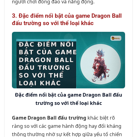
người chơi đông đảo và năng động.
3. Đặc điểm nổi bật của game Dragon Ball
đấu trường so với thể loại khác
Đặc điểm nổi bật của game Dragon Ball đấu
trường so với thể loại khác
Game Dragon Ball đấu trường
khác biệt rõ
ràng so với các game hành động hay đối kháng
thông thường nhờ sự kết hợp giữa yếu tố chiến