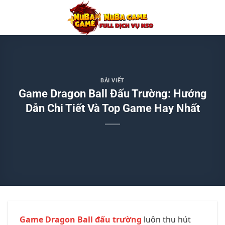
Chuyển
đến
nội
dung
BÀI VIẾT
Game Dragon Ball Đấu Trường: Hướng
Dẫn Chi Tiết Và Top Game Hay Nhất
Game Dragon Ball đấu trường
luôn thu hút