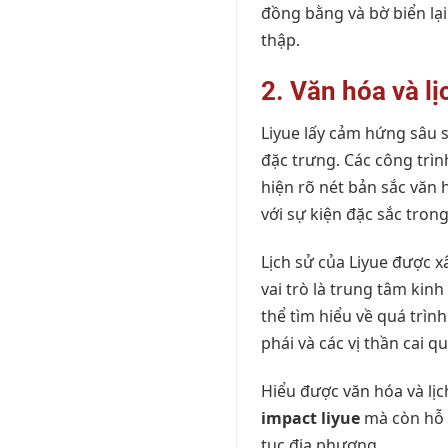
đồng bằng và bờ biển lại
thập.
2. Văn hóa và l
Liyue lấy cảm hứng sâu s
đặc trưng. Các công trìn
hiện rõ nét bản sắc văn h
với sự kiện đặc sắc tron
Lịch sử của Liyue được 
vai trò là trung tâm kinh
thể tìm hiểu về quá trìn
phái và các vị thần cai q
Hiểu được văn hóa và lịc
impact liyue
mà còn hỗ t
tục địa phương.