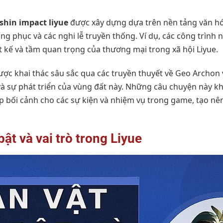
shin impact liyue
được xây dựng dựa trên nền tảng văn hó
rang phục và các nghi lễ truyền thống. Ví dụ, các công trìn
ết kế và tầm quan trọng của thương mại trong xã hội Liyue.
ược khai thác sâu sắc qua các truyền thuyết về Geo Archon 
và sự phát triển của vùng đất này. Những câu chuyện này kh
 bối cảnh cho các sự kiện và nhiệm vụ trong game, tạo nê
bật và vai trò trong Liyue