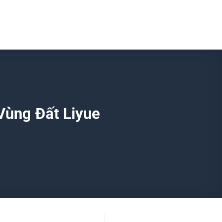
Vùng Đất Liyue