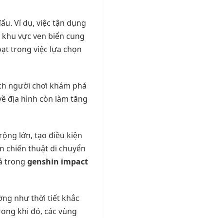
ấu. Ví dụ, việc tận dụng
c khu vực ven biển cung
ạt trong việc lựa chọn
ích người chơi khám phá
ề địa hình còn làm tăng
rộng lớn, tạo điều kiện
n chiến thuật di chuyển
á trong
genshin impact
ờng như thời tiết khắc
rong khi đó, các vùng