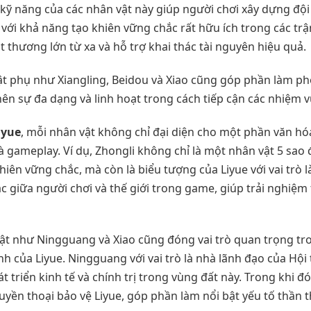
 kỹ năng của các nhân vật này giúp người chơi xây dựng độ
i với khả năng tạo khiên vững chắc rất hữu ích trong các tr
 thương lớn từ xa và hỗ trợ khai thác tài nguyên hiệu quả.
ật phụ như Xiangling, Beidou và Xiao cũng góp phần làm p
 nên sự đa dạng và linh hoạt trong cách tiếp cận các nhiệm v
iyue
, mỗi nhân vật không chỉ đại diện cho một phần văn hó
à gameplay. Ví dụ, Zhongli không chỉ là một nhân vật 5 sa
iên vững chắc, mà còn là biểu tượng của Liyue với vai trò 
ắc giữa người chơi và thế giới trong game, giúp trải nghiệ
ật như Ningguang và Xiao cũng đóng vai trò quan trọng tro
h của Liyue. Ningguang với vai trò là nhà lãnh đạo của Hộ
 triển kinh tế và chính trị trong vùng đất này. Trong khi đó
uyền thoại bảo vệ Liyue, góp phần làm nổi bật yếu tố thần 