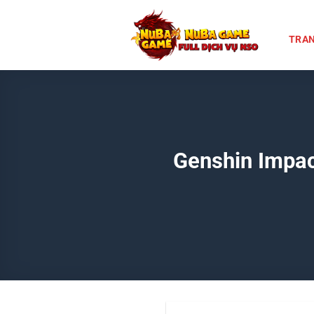
Chuyển
đến
TRAN
nội
dung
Genshin Impac