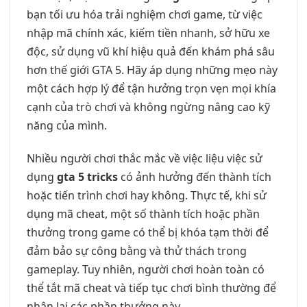
bạn tối ưu hóa trải nghiệm chơi game, từ việc
nhập mã chính xác, kiếm tiền nhanh, sở hữu xe
độc, sử dụng vũ khí hiệu quả đến khám phá sâu
hơn thế giới GTA 5. Hãy áp dụng những mẹo này
một cách hợp lý để tận hưởng trọn vẹn mọi khía
cạnh của trò chơi và không ngừng nâng cao kỹ
năng của mình.
Nhiều người chơi thắc mắc về việc liệu việc sử
dụng
gta 5 tricks
có ảnh hưởng đến thành tích
hoặc tiến trình chơi hay không. Thực tế, khi sử
dụng mã cheat, một số thành tích hoặc phần
thưởng trong game có thể bị khóa tạm thời để
đảm bảo sự công bằng và thử thách trong
gameplay. Tuy nhiên, người chơi hoàn toàn có
thể tắt mã cheat và tiếp tục chơi bình thường để
nhận lại các phần thưởng này.