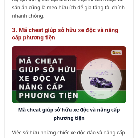
sản ẩn cũng là mẹo hữu ích để gia tăng tài chính
nhanh chóng.
3. Mã cheat giúp sở hữu xe độc và nâng
cấp phương tiện
Mã cheat giúp sở hữu xe độc và nâng cấp
phương tiện
Việc sở hữu những chiếc xe độc đáo và nâng cấp