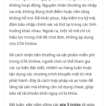
không hoạt động. Nguyên nhân thường do nhập
sai mã, không đúng thời điểm hoặc nền tảng
không hỗ trợ. Để khắc phục, hãy kiểm tra kỹ mã,
đảm bảo nhập chính xác và thử lại trong các tình
huống khác nhau. Ngoài ra, một số mã chỉ có
hiệu lực trong chế độ chơi đơn, không áp dụng
cho GTA Online.
Về cách nhận tiền thưởng và vật phẩm miễn phí
trong GTA Online, người chơi có thể tham gia
các sự kiện đặc biệt, nhiệm vụ hàng tuần hoặc
tận dụng các chương trình khuyến mãi từ nhà
phát hành. Đây là cách hợp pháp và an toàn để
tăng tài sản mà không cần sử dụng cheat, giúp
bảo vệ tài khoản khỏi nguy cơ bị khóa.
Kết luận, việc nắm vững các
gta 5 tricks
sẽ giúp