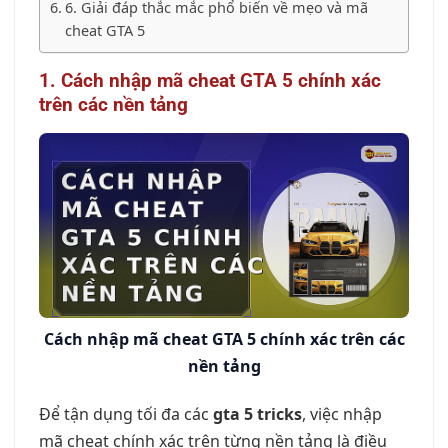
6. Giải đáp thắc mắc phổ biến về mẹo và mã
cheat GTA 5
1. Cách nhập mã cheat GTA 5 chính xác
trên các nền tảng
Cách nhập mã cheat GTA 5 chính xác trên các
nền tảng
Để tận dụng tối đa các
gta 5 tricks
, việc nhập
mã cheat chính xác trên từng nền tảng là điều