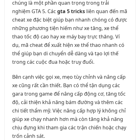
chúng là một phần quan trọng trong trải
nghiệm GTA 5. Các
gta 5 tricks
liên quan đến mã
cheat xe đặc biệt giúp bạn nhanh chóng có được
những phương tiện hiếm như xe tăng, xe thể
thao tốc độ cao hay xe máy bay trực thăng. Ví
dụ, mã cheat để xuất hiện xe thể thao nhanh có
thể giúp bạn di chuyển dễ dàng và tạo lợi thế
trong các cuộc đua hoặc truy đuổi.
Bên cạnh việc gọi xe, mẹo tùy chỉnh và nâng cấp
xe cũng rất cần thiết. Bạn có thể tận dụng các
gara trong game để nâng cấp động cơ, tăng tốc
độ, cải thiện khả năng bám đường và thêm các
chi tiết thẩm mỹ. Việc nâng cấp hợp lý không chỉ
giúp xe chạy nhanh hơn mà còn tăng khả năng
chịu đựng khi tham gia các trận chiến hoặc chạy
trốn cảnh sát.