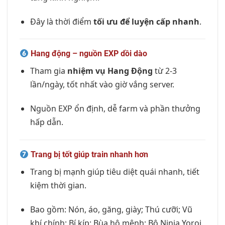
Đây là thời điểm
tối ưu để luyện cấp nhanh
.
Hang động – nguồn EXP dồi dào
Tham gia
nhiệm vụ Hang Động
từ 2-3
lần/ngày, tốt nhất vào giờ vắng server.
Nguồn EXP ổn định, dễ farm và phần thưởng
hấp dẫn.
Trang bị tốt giúp train nhanh hơn
Trang bị mạnh giúp tiêu diệt quái nhanh, tiết
kiệm thời gian.
Bao gồm: Nón, áo, găng, giày; Thú cưỡi; Vũ
khí chính; Bí kíp; Bùa hộ mệnh; Bộ Ninja Yoroi.