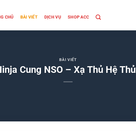
G CHỦ
BÀI VIẾT
DỊCH VỤ
SHOP ACC
BÀI VIẾT
Ninja Cung NSO – Xạ Thủ Hệ Thủ