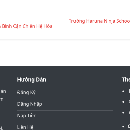
Trường Haruna Ninja School 
n Binh Cận Chiến Hệ Hỏa
Hướng Dẫn
The
oản
Đăng Ký
âm
Đăng Nhập
Nạp Tiền
Liên Hệ
l,