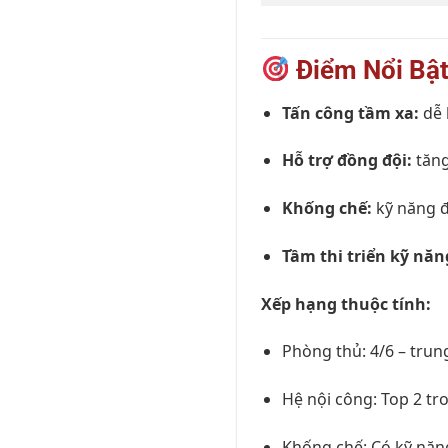
Điểm Nổi Bậ
Tấn công tầm xa:
dễ 
Hỗ trợ đồng đội:
tăng
Khống chế:
kỹ năng đ
Tầm thi triển kỹ năn
Xếp hạng thuộc tính:
Phòng thủ: 4/6 – trun
Hệ nội công: Top 2 t
Khống chế: Có kỹ nă