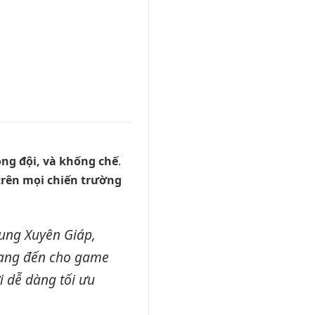
ồng đội, và khống chế
.
rên mọi chiến trường
ung Xuyên Giáp,
ang đến cho game
i dễ dàng tối ưu