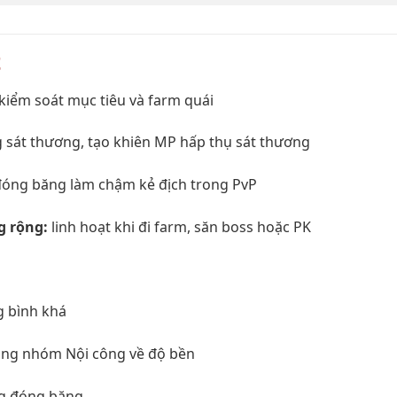
t
kiểm soát mục tiêu và farm quái
 sát thương, tạo khiên MP hấp thụ sát thương
óng băng làm chậm kẻ địch trong PvP
g rộng:
linh hoạt khi đi farm, săn boss hoặc PK
g bình khá
rong nhóm Nội công về độ bền
ng đóng băng