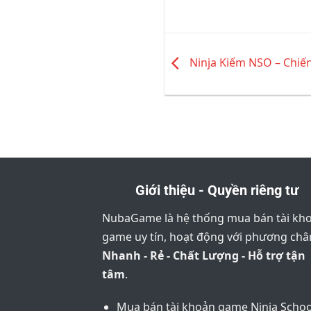
Ninja Kiếm NSO – Chiế
Giới thiệu - Quyền riêng tư
NubaGame là hệ thống mua bán tài kh
game uy tín, hoạt động với phương ch
Nhanh - Rẻ - Chất Lượng - Hỗ trợ tận
tâm
.
Mua bán tài khoản game Ninja Schoo