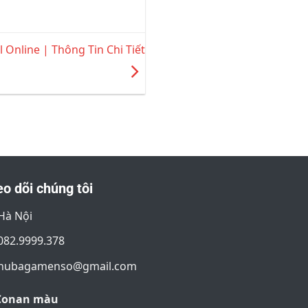
Online | Thông Tin Chi Tiết
o dõi chúng tôi
Hà Nội
082.9999.378
nubagamenso@gmail.com
Conan màu