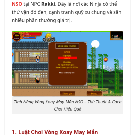
NSO
tại NPC
Rakki
. Đây là nơi các Ninja có thể
thử vận đỏ đen, cạnh tranh quỹ xu chung và săn
nhiều phần thưởng giá trị.
Tính Năng Vòng Xoay May Mắn NSO – Thủ Thuật & Cách
Chơi Hiệu Quả
1. Luật Chơi Vòng Xoay May Mắn