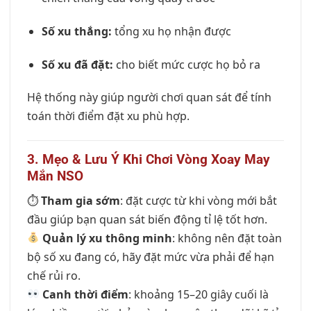
Số xu thắng:
tổng xu họ nhận được
Số xu đã đặt:
cho biết mức cược họ bỏ ra
Hệ thống này giúp người chơi quan sát để tính
toán thời điểm đặt xu phù hợp.
3. Mẹo & Lưu Ý Khi Chơi Vòng Xoay May
Mắn NSO
⏱
Tham gia sớm
: đặt cược từ khi vòng mới bắt
đầu giúp bạn quan sát biến động tỉ lệ tốt hơn.
Quản lý xu thông minh
: không nên đặt toàn
bộ số xu đang có, hãy đặt mức vừa phải để hạn
chế rủi ro.
Canh thời điểm
: khoảng 15–20 giây cuối là