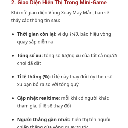
2. Giao Diện Hiển Thị Trong Mini-Game
Khi mở giao diện Vòng Xoay May Mắn, bạn sẽ
thấy các thông tin sau:
Thời gian còn lại:
ví dụ
1:40
, báo hiệu vòng
quay sắp diễn ra
Tổng số xu:
tổng số lượng xu của tất cả người
chơi đã đặt
Tỉ lệ thắng (%):
tỉ lệ này thay đổi tùy theo số
xu bạn bỏ ra so với tổng quỹ
Cập nhật realtime:
mỗi khi có người khác
tham gia, tỉ lệ sẽ thay đổi
Người thắng gần nhất:
hiển thị tên người
chiến thắng của vòng quay trước