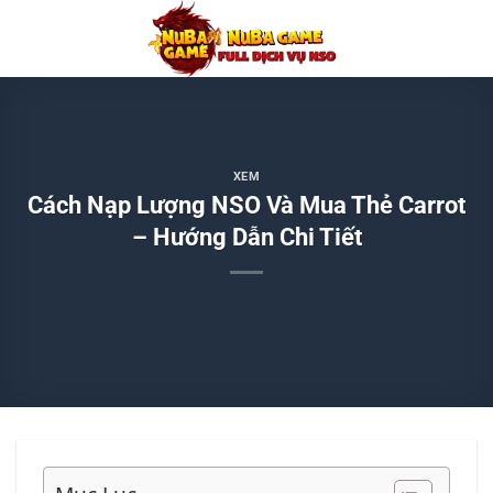
Chuyển
đến
nội
dung
XEM
Cách Nạp Lượng NSO Và Mua Thẻ Carrot
– Hướng Dẫn Chi Tiết