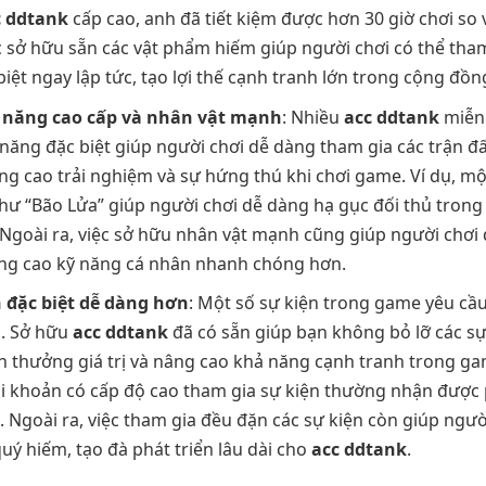
c ddtank
cấp cao, anh đã tiết kiệm được hơn 30 giờ chơi so v
c sở hữu sẵn các vật phẩm hiếm giúp người chơi có thể tham
iệt ngay lập tức, tạo lợi thế cạnh tranh lớn trong cộng đồn
h năng cao cấp và nhân vật mạnh
: Nhiều
acc ddtank
miễn 
năng đặc biệt giúp người chơi dễ dàng tham gia các trận đ
âng cao trải nghiệm và sự hứng thú khi chơi game. Ví dụ, mộ
như “Bão Lửa” giúp người chơi dễ dàng hạ gục đối thủ trong 
 Ngoài ra, việc sở hữu nhân vật mạnh cũng giúp người chơi
âng cao kỹ năng cá nhân nhanh chóng hơn.
 đặc biệt dễ dàng hơn
: Một số sự kiện trong game yêu cầu
a. Sở hữu
acc ddtank
đã có sẵn giúp bạn không bỏ lỡ các sự
 thưởng giá trị và nâng cao khả năng cạnh tranh trong ga
ài khoản có cấp độ cao tham gia sự kiện thường nhận được
 Ngoài ra, việc tham gia đều đặn các sự kiện còn giúp người
ý hiếm, tạo đà phát triển lâu dài cho
acc ddtank
.