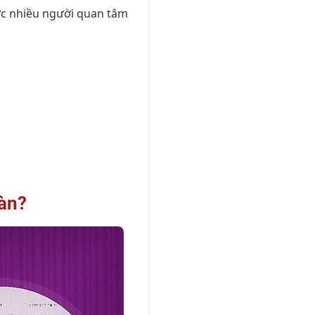
ợc nhiều người quan tâm
oàn?