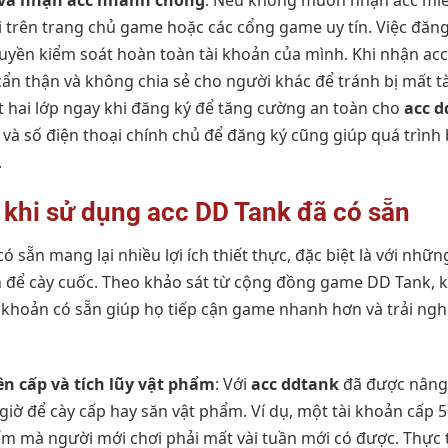
 trên trang chủ game hoặc các cổng game uy tín. Việc đăng
uyền kiểm soát hoàn toàn tài khoản của mình. Khi nhận acc 
ẩn thận và không chia sẻ cho người khác để tránh bị mất tà
t hai lớp ngay khi đăng ký để tăng cường an toàn cho
acc d
l và số điện thoại chính chủ để đăng ký cũng giúp quá trình 
.
h khi sử dụng acc DD Tank đã có sẵn
ó sẵn mang lại nhiều lợi ích thiết thực, đặc biệt là với nhữ
n để cày cuốc. Theo khảo sát từ cộng đồng game DD Tank,
i khoản có sẵn giúp họ tiếp cận game nhanh hơn và trải ng
lên cấp và tích lũy vật phẩm
: Với
acc ddtank
đã được nâng 
iờ để cày cấp hay săn vật phẩm. Ví dụ, một tài khoản cấp 5
iếm mà người mới chơi phải mất vài tuần mới có được. Thực 