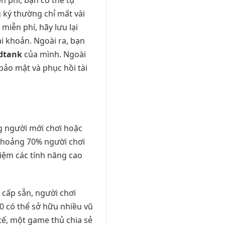
 ký thường chỉ mất vài
miễn phí, hãy lưu lại
i khoản. Ngoài ra, bạn
dtank
của mình. Ngoài
bảo mật và phục hồi tài
ng người mới chơi hoặc
 khoảng 70% người chơi
hiệm các tính năng cao
cấp sẵn, người chơi
0 có thể sở hữu nhiều vũ
tế, một game thủ chia sẻ