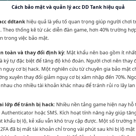
Cách bảo mật và quản lý acc DD Tank hiệu quả
acc ddtank
hiệu quả là yếu tố quan trọng giúp người chơi t
n. Theo thống kê từ các diễn đàn game, hơn 40% trường hợ
n trong việc bảo mật.
n toàn và thay đổi định kỳ
: Mật khẩu nên bao gồm ít nhất
à ký tự đặc biệt để tăng độ khó đoán. Người chơi nên thay 
 nguy cơ bị hack. Một nghiên cứu từ chuyên gia bảo mật ch
ờng xuyên thay đổi giảm nguy cơ bị xâm nhập đến 70%. Ngo
hau cho nhiều tài khoản khác nhau để tránh rủi ro lây lan 
i lớp để tránh bị hack
: Nhiều nền tảng game hiện nay hỗ t
Authenticator hoặc SMS. Kích hoạt tính năng này giúp tăng
t khẩu bị lộ, kẻ xấu vẫn khó truy cập được. Một số trường h
FA đã bị mất tài khoản chỉ trong vài phút sau khi bị lộ mật