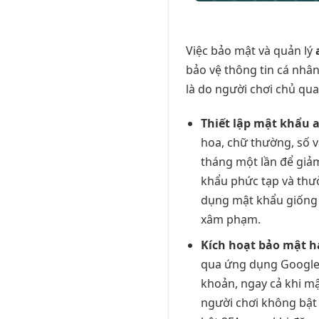
Việc bảo mật và quản lý
bảo vệ thông tin cá nhâ
là do người chơi chủ qua
Thiết lập mật khẩu a
hoa, chữ thường, số v
tháng một lần để giảm
khẩu phức tạp và thư
dụng mật khẩu giống n
xâm phạm.
Kích hoạt bảo mật ha
qua ứng dụng Google 
khoản, ngay cả khi mậ
người chơi không bật 2