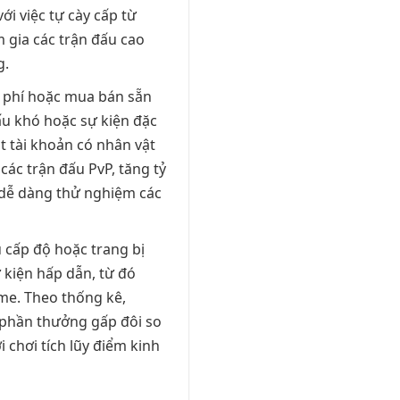
ới việc tự cày cấp từ
 gia các trận đấu cao
g.
phí hoặc mua bán sẵn
ấu khó hoặc sự kiện đặc
t tài khoản có nhân vật
các trận đấu PvP, tăng tỷ
 dễ dàng thử nghiệm các
 cấp độ hoặc trang bị
 kiện hấp dẫn, từ đó
me. Theo thống kê,
 phần thưởng gấp đôi so
 chơi tích lũy điểm kinh